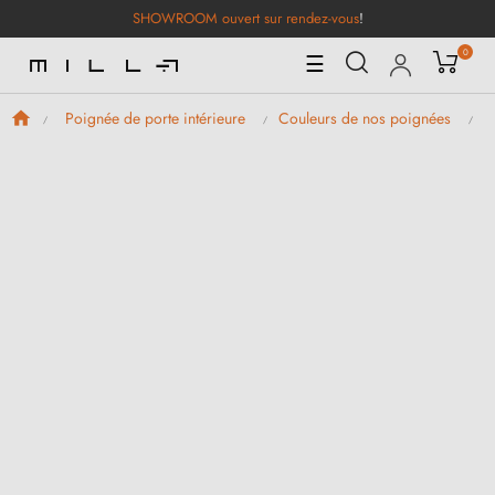
SHOWROOM ouvert sur rendez-vous
!
0
Basculer
☰
la
navigation
Poignée de porte intérieure
Couleurs de nos poignées
P