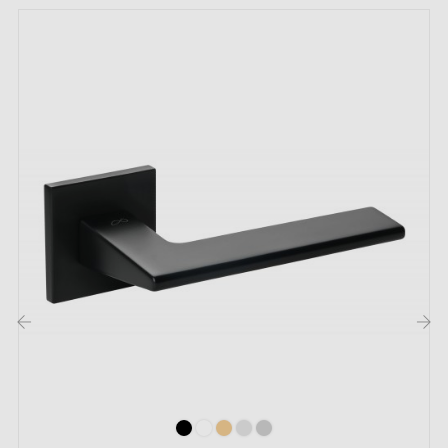
Garantie constructeur de 24 mois
Convient aux portes de 44 mm d'épaisseur
Pour portes plus épaisses ou poignée de porte à
relevage, contactez-nous par e-mail
Inclus :
Adaptateurs de montage
Deux tiges carrées : 7x7 mm pour la France, 8x8 mm
pour la Belgique, la Suisse et l'UE
Vis M4 pour une fixation robuste
‹
›
Vis et clé Allen de 3 mm pour l'assemblage
Jeu de vis à bois (sur demande spéciale)
Instruction de montage en Français