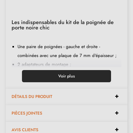
Les indispensables du kit de la poignée de
porte noire chic
Une paire de poignées - gauche et droite -
combinées avec une plaque de 7 mm d'épaisseur ;
2 adaptateurs de montage ;
1 tige de 8mm et de 7mm de diamètre ;
Voir plus
2 vis traversantes M4 (pour fixer les adaptateurs à la
porte) ;
DÉTAILS DU PRODUIT
2 vis et une clé Allen de 3 mm (pour fixer les
poignées aux adaptateurs) ;
PIÈCES JOINTES
Jeu de vis à bois
(sur demande spéciale)
;
Instruction de montage en français ;
AVIS CLIENTS