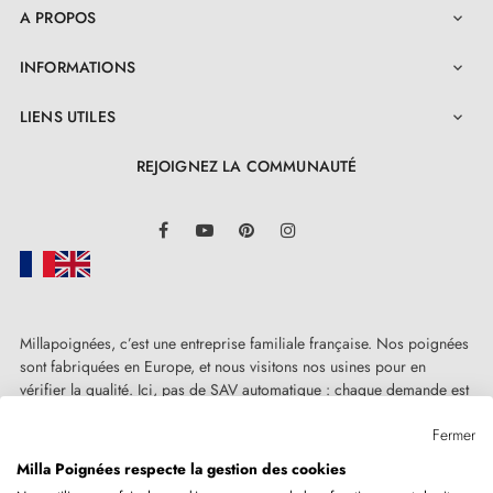
A PROPOS

Cette poignée AZALIA est synonyme d'excellence, de
pérennité et de facilité d'utilisation. Grâce à une
INFORMATIONS

garantie de deux ans
, sa qualité n'est plus à
LIENS UTILES

prouver. Tous les équipements nécessaires pour son
montage sont fournis, ce qui rend le processus plus
REJOIGNEZ LA COMMUNAUTÉ
intuitif. Un
guide d'installation détaillé
vous
LinkedIn
Facebook
YouTube
Pinterest
Instagram
accompagne pour une mise en place efficace. Par
ailleurs, grâce à son
mécanisme ingénieux
, cette
poignée noire chic reprend naturellement sa position
d'origine après chaque manipulation, ce qui offre une
Millapoignées, c’est une entreprise familiale française. Nos poignées
sont fabriquées en Europe, et nous visitons nos usines pour en
fonctionnalité optimale.
vérifier la qualité. Ici, pas de SAV automatique : chaque demande est
traitée humainement, au cas par cas.
Fermer
Milla Poignées respecte la gestion des cookies