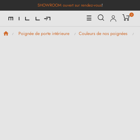
SHOWROOM ouvert sur rendez-vous
!
0
Basculer
☰
la
navigation
Poignée de porte intérieure
Couleurs de nos poignées
P