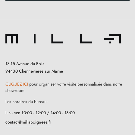
une signature distincte à vos portes, et enrichit
l'ambiance de votre intérieur. Les
rosaces de
fermeture assorties
à cette poignée renforcent le
look de votre porte. Que ce soit dans le séjour, la
chambre ou l'espace de travail, cette
poignée de
porte noire chic
est l'élément qui distingue
13-15 Avenue du Bois
véritablement votre intérieur.
94430 Chennevieres sur Marne
La
poignée de teinte noire chic
AZALIA dépasse
CLIQUEZ ICI
pour organiser votre visite personnalisée dans notre
l’ordinaire ! Conçue à partir d’une
matière première
showroom
haut de gamme
, elle assure une longévité
Les horaires du bureau:
exceptionnelle sans faire de compromis. Comptez sur
lun - ven 10:00 - 12:00 / 14:00 - 18:00
cette solution durable et fiable, tout en maintenant un
contact@millapoignees.fr
design impeccable et une finition parfaite.