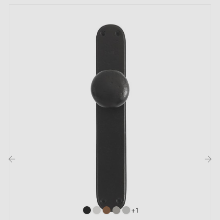
Garantie constructeur de 24 mois
Convient aux portes de 44 mm d'épaisseur
Pour portes plus épaisses ou poignée de porte à
relevage, contactez-nous par e-mail
Inclus :
Adaptateurs de montage
Deux tiges carrées : 7x7 mm pour la France, 8x8 mm
pour la Belgique, la Suisse et l'UE
Vis M4 pour une fixation robuste
‹
›
Vis et clé Allen de 3 mm pour l'assemblage
Jeu de vis à bois (sur demande spéciale)
Instruction de montage en Français
+1