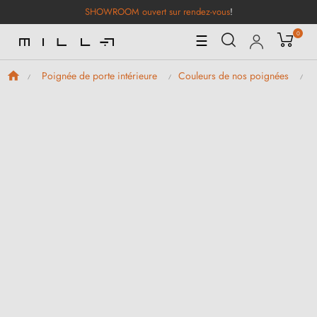
SHOWROOM ouvert sur rendez-vous
!
0
Basculer
☰
la
navigation
Poignée de porte intérieure
Couleurs de nos poignées
P