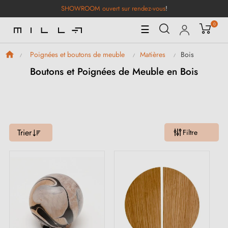
SHOWROOM ouvert sur rendez-vous
!
0
Basculer
☰
la
navigation
Bois
Poignées et boutons de meuble
Matières
Boutons et Poignées de Meuble en Bois
Trier
Filtre