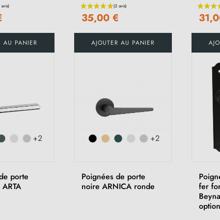
€
35,00 €
31,0
R AU PANIER
AJOUTER AU PANIER
AJO
+2
+2
de porte
Poignées de porte
Poign
s ARTA
noire ARNICA ronde
fer fo
Beyna
option