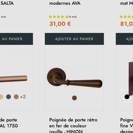
e SALTA
modernes AVA
mat 
€
31,00 €
81,0
R AU PANIER
AJOUTER AU PANIER
AJO
+2
de porte
Poignée de porte rétro
Poign
VAL 1750
en fer de couleur
fine 
rouille - HINON
desig