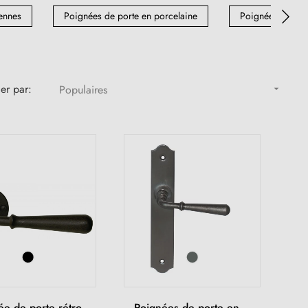
ennes
Poignées de porte en porcelaine
Poignée de Port
ier par:
Populaires

ée de porte rétro
Poignées de porte en