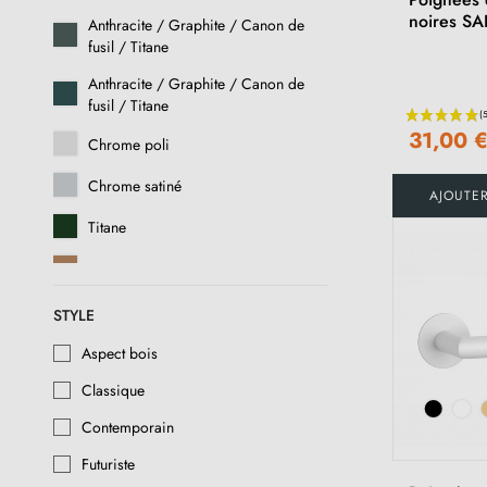
noires SA
Anthracite / Graphite / Canon de
fusil / Titane
Anthracite / Graphite / Canon de
fusil / Titane
31,00 
Chrome poli
Chrome satiné
AJOUTE
Titane
Cuivre
Or poli
STYLE
Aspect bois
Aspect bois
Classique
Chrome laqué
Contemporain
Chrome brossé
Futuriste
Or antique