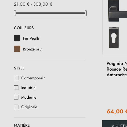
21,00 € - 308,00 €
COULEURS
Fer Vieilli
Bronze brut
Poignée 
STYLE
Rosace Re
Anthracit
Contemporain
Industriel
Moderne
Originale
64,00 
MATIÈRE
AJOUTE