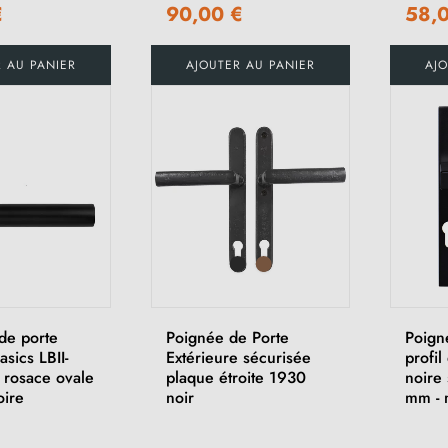
€
90,00 €
58,
R AU PANIER
AJOUTER AU PANIER
AJO
de porte
Poignée de Porte
Poign
sics LBII-
Extérieure sécurisée
profil
rosace ovale
plaque étroite 1930
noire
oire
noir
mm - 