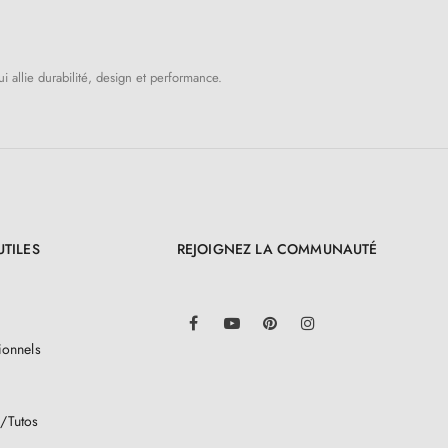
i allie durabilité, design et performance.
UTILES
REJOIGNEZ LA COMMUNAUTÉ
LinkedIn
Facebook
YouTube
Pinterest
Instagram
ionnels
/Tutos