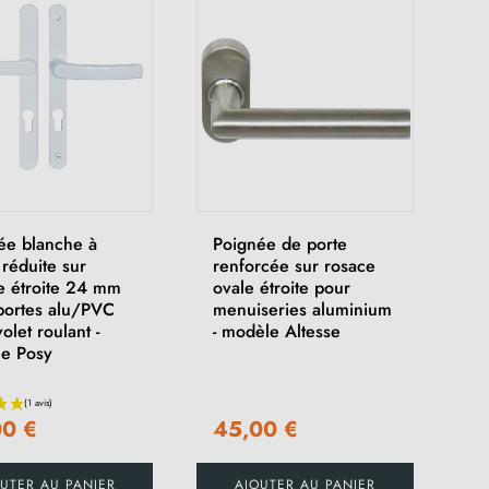
ée blanche à
Poignée de porte
e réduite sur
renforcée sur rosace
e étroite 24 mm
ovale étroite pour
portes alu/PVC
menuiseries aluminium
olet roulant -
- modèle Altesse
e Posy
00 €
45,00 €
UTER AU PANIER
AJOUTER AU PANIER