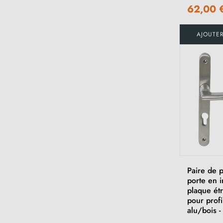
62,00 
AJOUTE
Paire de 
porte en 
plaque ét
pour profil
alu/bois -