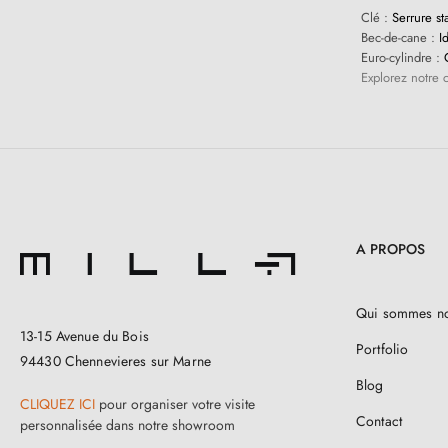
Clé :
Serrure st
Bec-de-cane :
Id
Euro-cylindre :
C
Explorez notre c
A PROPOS
Qui sommes n
13-15 Avenue du Bois
Portfolio
94430 Chennevieres sur Marne
Blog
CLIQUEZ ICI
pour organiser votre visite
Contact
personnalisée dans notre showroom