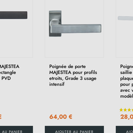
MAJESTEA
Poignée de porte
Poign
ctangle
MAJESTEA pour profils
sailli
e PVD
etroits, Grade 3 usage
plaqu
intensif
pour 
avec v
modèl
€
64,00 €
28,
R AU PANIER
AJOUTER AU PANIER
AJO