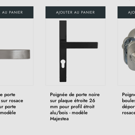
R AU PANIER
AJOUTER AU PANIER
AJO
e porte
Poignée de porte noire
Poign
 sur rosace
sur plaque étroite 26
boule
ur porte
mm pour profil étroit
dépor
- modèle
alu/bois - modèle
rosac
Majestea