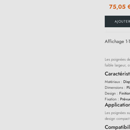
75,05 
AJOUTE
Affichage 1-1
Les poignées de
faible largeur, 
Caractéris
Matériaux :
Disp
Dimensions :
Pl
Design :
Finitio
Fixation :
Prévue
Applicatio
Les poignées sur
design compact 
Compatibil