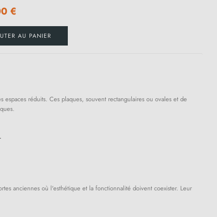
00 €
UTER AU PANIER
es espaces réduits. Ces plaques, souvent rectangulaires ou ovales et de
iques.
.
tes anciennes où l'esthétique et la fonctionnalité doivent coexister. Leur