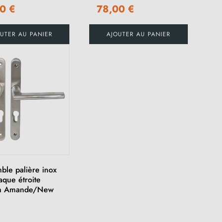
0 €
78,00 €
UTER AU PANIER
AJOUTER AU PANIER
ble palière inox
aque étroite
 Amande/New