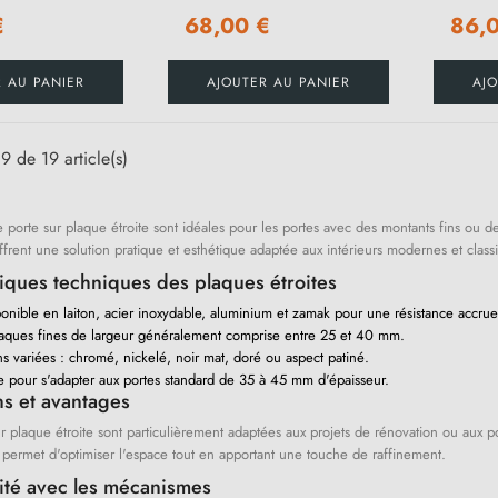
€
68,00 €
86,
R AU PANIER
AJOUTER AU PANIER
AJO
9 de 19 article(s)
 porte sur plaque étroite sont idéales pour les portes avec des montants fins ou d
offrent une solution pratique et esthétique adaptée aux intérieurs modernes et class
tiques techniques des plaques étroites
onible en laiton, acier inoxydable, aluminium et zamak pour une résistance accrue
aques fines de largeur généralement comprise entre 25 et 40 mm.
ns variées : chromé, nickelé, noir mat, doré ou aspect patiné.
 pour s'adapter aux portes standard de 35 à 45 mm d'épaisseur.
ns et avantages
 plaque étroite sont particulièrement adaptées aux projets de rénovation ou aux por
permet d'optimiser l'espace tout en apportant une touche de raffinement.
ité avec les mécanismes