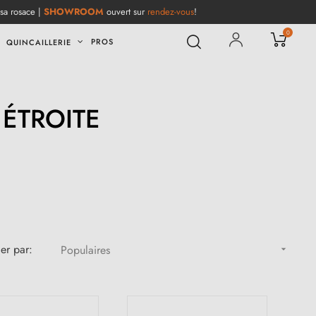
 sa rosace |
SHOWROOM
ouvert sur
rendez-vous
!
0
PROS
QUINCAILLERIE
ÉTROITE
ier par:
Populaires
