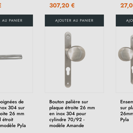
€
307,20 €
27,0
R AU PANIER
AJOUTER AU PANIER
AJO
poignées de
Bouton palière sur
Ensem
inox 304 sur
plaque étroite 26 mm
sur pl
roite 26 mm
en inox 304 pour
26mm
 étroit
cylindre 70/92 -
Pyla
 modèle Pyla
modèle Amande