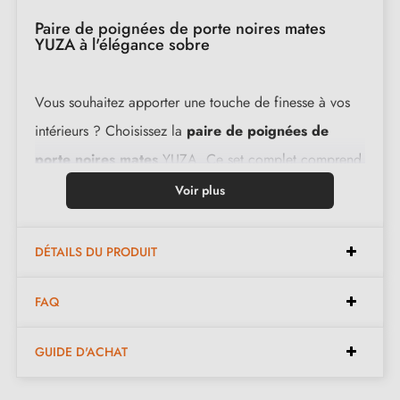
Paire de poignées de porte noires mates
YUZA à l'élégance sobre
Vous souhaitez apporter une touche de finesse à vos
intérieurs ? Choisissez la
paire de poignées de
porte noires mates
YUZA. Ce set complet comprend
deux béquilles élégantes, parfaites pour les portes
Voir plus
d'intérieur dans divers environnements.
DÉTAILS DU PRODUIT
Les béquilles sont soigneusement élaborées pour offrir
une sensation de luxe à chaque utilisation, tout en
FAQ
étant facilement manipulables. De plus, avec une
GUIDE D'ACHAT
garantie de 2 ans, vous pouvez avoir l'assurance d'un
produit de qualité qui résistera à l'épreuve du temps.