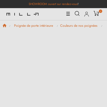
SHOWROOM ouvert sur rendez-vous
!
0
Basculer
☰
la
navigation
Poignée de porte intérieure
Couleurs de nos poignées
P