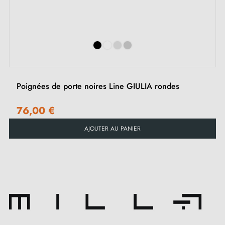
Adaptateurs de montage
‹
›
Deux tiges carrées : 7x7 mm pour la France, 8x8 mm
pour la Belgique, la Suisse et l'UE
Vis M4 pour une fixation robuste
Vis et clé Allen de 3 mm pour l'assemblage
Gabarits de montage
Poignées de porte noires Line GIULIA rondes
Instructions d'installation et vidéos détaillées en
Français
76,00 €
AJOUTER AU PANIER
Recommandations :
Pour préserver l’aspect de cette poignée de porte
noire mate YUZA, nous vous recommandons de
l'utiliser uniquement en intérieur, en évitant toute
exposition aux intempéries. Explorez également
nos