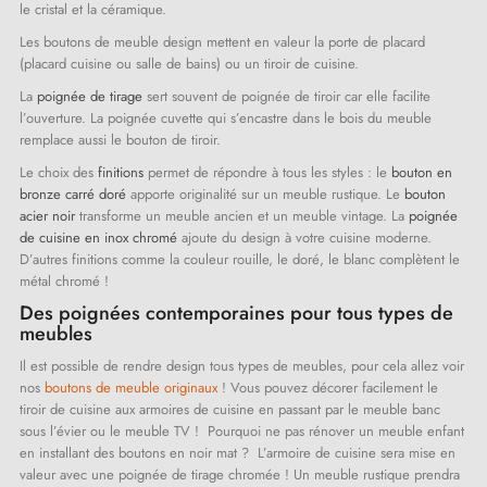
le cristal et la céramique.
Les boutons de meuble design mettent en valeur la porte de placard
(placard cuisine ou salle de bains) ou un tiroir de cuisine.
La
poignée de tirage
sert souvent de poignée de tiroir car elle facilite
l’ouverture. La poignée cuvette qui s’encastre dans le bois du meuble
remplace aussi le bouton de tiroir.
Le choix des
finitions
permet de répondre à tous les styles : le
bouton en
bronze carré doré
apporte originalité sur un meuble rustique. Le
bouton
acier noir
transforme un meuble ancien et un meuble vintage. La
poignée
de cuisine en inox chromé
ajoute du design à votre cuisine moderne.
D’autres finitions comme la couleur rouille, le doré, le blanc complètent le
métal chromé !
(1 avis)
Des poignées contemporaines pour tous types de
meubles
Il est possible de rendre design tous types de meubles, pour cela allez voir
nos
boutons de meuble originaux
! Vous pouvez décorer facilement le
tiroir de cuisine aux armoires de cuisine en passant par le meuble banc
sous l’évier ou le meuble TV ! Pourquoi ne pas rénover un meuble enfant
en installant des boutons en noir mat ? L’armoire de cuisine sera mise en
valeur avec une poignée de tirage chromée ! Un meuble rustique prendra