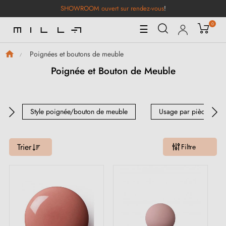
SHOWROOM ouvert sur rendez-vous
!
0
Basculer
☰
la
navigation
Poignées et boutons de meuble
Poignée et Bouton de Meuble
Style poignée/bouton de meuble
Usage par pièce
Trier
Filtre