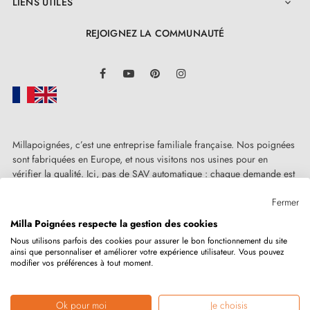
LIENS UTILES

REJOIGNEZ LA COMMUNAUTÉ
LinkedIn
Facebook
YouTube
Pinterest
Instagram
Millapoignées, c’est une entreprise familiale française. Nos poignées
sont fabriquées en Europe, et nous visitons nos usines pour en
vérifier la qualité. Ici, pas de SAV automatique : chaque demande est
traitée humainement, au cas par cas.
Fermer
Milla Poignées respecte la gestion des cookies
Nous utilisons parfois des cookies pour assurer le bon fonctionnement du site
ainsi que personnaliser et améliorer votre expérience utilisateur. Vous pouvez
Copyright © 2026
MILLA POIGNEES
Tous droits réservés.
modifier vos préférences à tout moment.
Ok pour moi
Je choisis