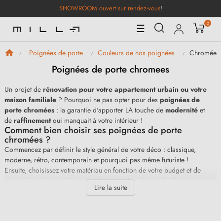
SHOWROOM ouvert sur rendez-vous
!
0
Basculer
☰
la
navigation
Chromées
Poignées de porte
Couleurs de nos poignées
Poignées de porte chromees
Un projet de
rénovation pour votre appartement urbain ou votre
maison familiale
? Pourquoi ne pas opter pour des
poignées de
porte chromées
: la garantie d'apporter LA touche de
modernité
et
de
raffinement
qui manquait à votre intérieur !
Comment bien choisir ses poignées de porte
chromées ?
Commencez par définir le style général de votre déco : classique,
moderne, rétro, contemporain et pourquoi pas même futuriste !
Ensuite, choisissez votre matériau en fonction de votre budget et de
vos besoins : les matériaux de fabrication les plus qualitatifs et
Lire la suite
robustes sont
les poignées en laiton
, puis en
zamak
et enfin en
inox
. Enfin, pensez à l'épaisseur de la plaque (généralement
comprise entre 3 et 10 mm) et la forme de la rosace (carrée, ronde,