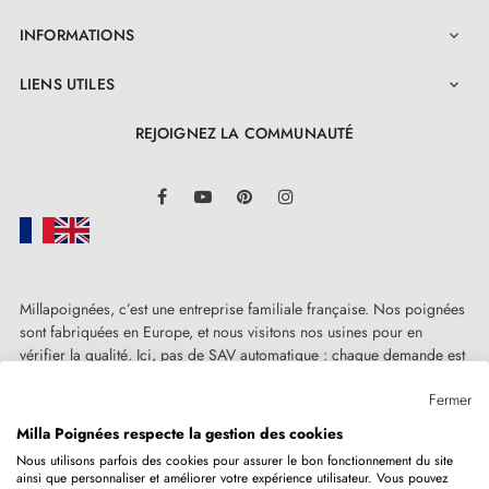
INFORMATIONS

LIENS UTILES

REJOIGNEZ LA COMMUNAUTÉ
LinkedIn
Facebook
YouTube
Pinterest
Instagram
Millapoignées, c’est une entreprise familiale française. Nos poignées
sont fabriquées en Europe, et nous visitons nos usines pour en
vérifier la qualité. Ici, pas de SAV automatique : chaque demande est
traitée humainement, au cas par cas.
Fermer
Milla Poignées respecte la gestion des cookies
Nous utilisons parfois des cookies pour assurer le bon fonctionnement du site
ainsi que personnaliser et améliorer votre expérience utilisateur. Vous pouvez
Copyright © 2026
MILLA POIGNEES
Tous droits réservés.