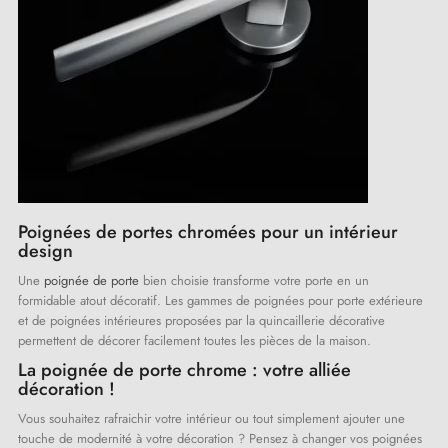
Poignées de portes chromées pour un intérieur
design
Une
poignée de porte
bien choisie transforme votre porte en un
formidable atout décoratif. Les gammes de poignées pour porte extérieure
et de poignées intérieures proposées par la quincaillerie décorative
permettent de décorer facilement toutes les pièces de la maison.
La poignée de porte chrome : votre alliée
décoration !
Vous souhaitez rafraichir votre intérieur ou tout simplement ajouter une
touche de modernité à votre décoration ? Pensez à changer vos poignées