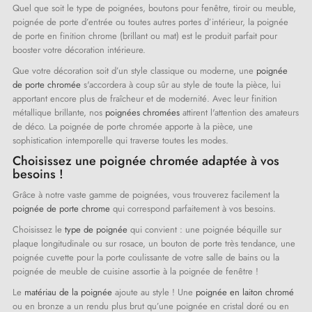
Quel que soit le type de poignées, boutons pour fenêtre, tiroir ou meuble,
poignée de porte d’entrée ou toutes autres portes d’intérieur, la poignée
de porte en finition chrome (brillant ou mat) est le produit parfait pour
booster votre décoration intérieure.
Que votre décoration soit d’un style classique ou moderne, une
poignée
de porte chromée
s'accordera à coup sûr au style de toute la pièce, lui
apportant encore plus de fraîcheur et de modernité. Avec leur finition
métallique brillante, nos
poignées chromées
attirent l'attention des amateurs
de déco. La poignée de porte chromée apporte à la pièce, une
sophistication intemporelle qui traverse toutes les modes.
Choisissez une poignée chromée adaptée à vos
besoins !
Grâce à notre vaste gamme de poignées, vous trouverez facilement la
poignée de porte chrome
qui correspond parfaitement à vos besoins.
Choisissez le
type de poignée
qui convient : une poignée béquille sur
plaque longitudinale ou sur rosace, un bouton de porte très tendance, une
poignée cuvette pour la porte coulissante de votre salle de bains ou la
poignée de meuble de cuisine assortie à la poignée de fenêtre !
Le
matériau de la poignée
ajoute au style ! Une
poignée en laiton chromé
ou en bronze a un rendu plus brut qu’une poignée en cristal doré ou en