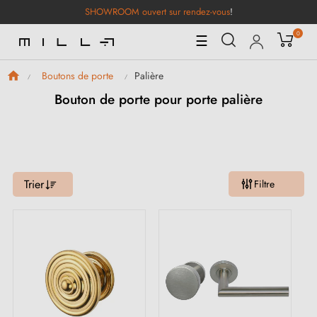
SHOWROOM ouvert sur rendez-vous
!
0
Basculer
☰
la
navigation
Palière
Boutons de porte
Bouton de porte pour porte palière
Trier
Filtre