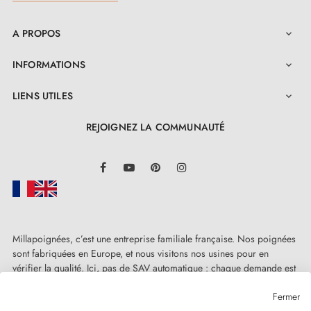
A PROPOS

INFORMATIONS

LIENS UTILES

REJOIGNEZ LA COMMUNAUTÉ
LinkedIn
Facebook
YouTube
Pinterest
Instagram
Millapoignées, c’est une entreprise familiale française. Nos poignées
sont fabriquées en Europe, et nous visitons nos usines pour en
vérifier la qualité. Ici, pas de SAV automatique : chaque demande est
traitée humainement, au cas par cas.
Fermer