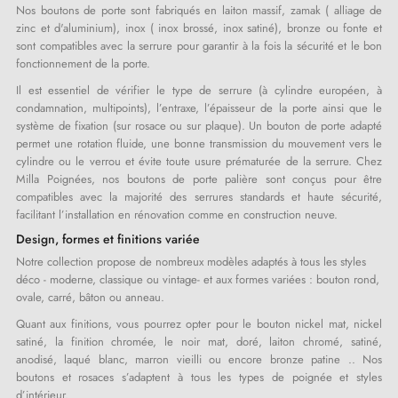
Nos boutons de porte sont fabriqués en laiton massif, zamak ( alliage de
zinc et d'aluminium), inox ( inox brossé, inox satiné), bronze ou fonte et
sont compatibles avec la serrure pour garantir à la fois la sécurité et le bon
fonctionnement de la porte.
Il est essentiel de vérifier le type de serrure (à cylindre européen, à
condamnation, multipoints), l’entraxe, l’épaisseur de la porte ainsi que le
système de fixation (sur rosace ou sur plaque). Un bouton de porte adapté
permet une rotation fluide, une bonne transmission du mouvement vers le
cylindre ou le verrou et évite toute usure prématurée de la serrure. Chez
Milla Poignées, nos boutons de porte palière sont conçus pour être
compatibles avec la majorité des serrures standards et haute sécurité,
facilitant l’installation en rénovation comme en construction neuve.
Design, formes et finitions variée
Notre collection propose de nombreux modèles adaptés à tous les styles
déco - moderne, classique ou vintage- et aux formes variées : bouton rond,
ovale, carré, bâton ou anneau.
Quant aux finitions, vous pourrez opter pour le bouton nickel mat, nickel
satiné, la finition chromée, le noir mat, doré, laiton chromé, satiné,
anodisé, laqué blanc, marron vieilli ou encore bronze patine .. Nos
boutons et rosaces s’adaptent à tous les types de poignée et styles
d’intérieur.