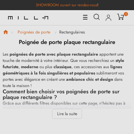
SHOWROOM ouvert sur rendez-vous
!
0
Basculer
☰
la
navigation
Rectangulaires
Poignées de porte
Poignée de porte plaque rectangulaire
Les
poignées de porte avec plaque rectangulaire
apportent une
touche de modernité à votre intérieur. Que vous recherchiez un
style
futuriste
,
moderne
ou plus
classique
, ces accessoires aux
lignes
géométriques à la fois singulières et populaires
sublimeront vos
portes avec élégance en créant une
ambiance chic et design
dans
toute la maison !
Comment bien choisir vos poignées de porte sur
plaque rectangulaire ?
Grâce aux différents filtres disponibles sur cette page, n'hésitez pas à
explorer les variétés de styles et de finitions pour personnaliser votre
Lire la suite
décoration. Optez par exemple pour des finitions brossées, très
tendances ou encore pour les
poignées rectangulaires conçues
en zamak
pour leur résistance face à l'usure.