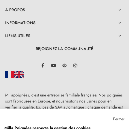
A PROPOS

INFORMATIONS

LIENS UTILES

REJOIGNEZ LA COMMUNAUTÉ
LinkedIn
Facebook
YouTube
Pinterest
Instagram
Millapoignées, c’est une entreprise familiale française. Nos poignées
sont fabriquées en Europe, et nous visitons nos usines pour en
vérifier la qualité. Ici, pas de SAV automatique : chaque demande est
traitée humainement, au cas par cas.
Fermer
Milla Poignées respecte la gestion des cookies