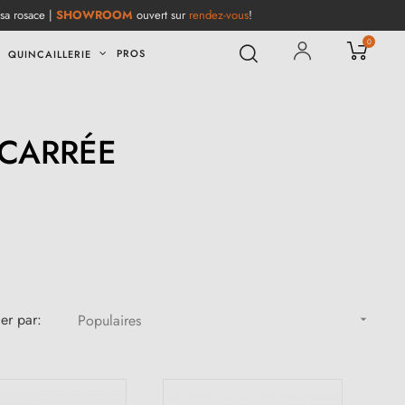
 sa rosace |
SHOWROOM
ouvert sur
rendez-vous
!
0
PROS
QUINCAILLERIE
 CARRÉE
ier par:
Populaires
