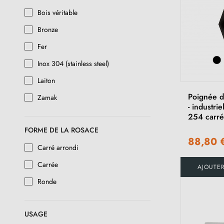
Bois véritable
Perle noire
Bronze
Fer Vieilli
Fer
Bronze blanc
Inox 304 (stainless steel)
Bronze brut
Laiton
Métal brut
Poignée d
Zamak
- industrie
Bronze blanc satiné
254 carr
Bronze brut poli
FORME DE LA ROSACE
88,80 
Carré arrondi
Or Poli
Carrée
AJOUTE
Anthracite
Ronde
Ivoire
Marron clair
USAGE