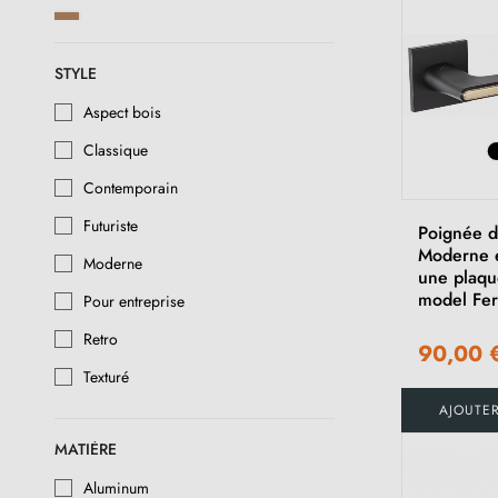
Cuivre
Or poli
STYLE
Chrome laqué
Aspect bois
Classique
Chrome brossé
Contemporain
Or satiné
Futuriste
Poignée d
Nickel satiné
Moderne 
Moderne
une plaqu
Nickel brossé
model Fer
Pour entreprise
Nickel laqué
Retro
90,00 
Patine antique mat
Texturé
Acier inoxydable
AJOUTE
Bronze
MATIÈRE
Aluminum
Rouille