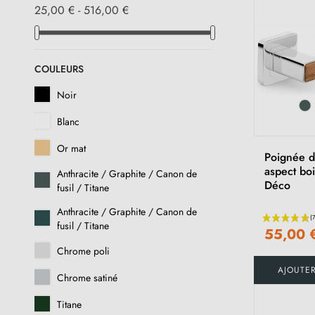
25,00 € - 516,00 €
COULEURS
Noir
Blanc
Or mat
Poignée d
aspect boi
Anthracite / Graphite / Canon de
Déco
fusil / Titane
Anthracite / Graphite / Canon de
fusil / Titane
55,00 
Chrome poli
AJOUTE
Chrome satiné
Titane