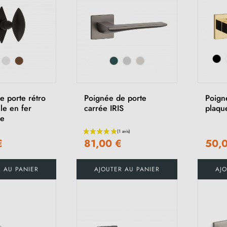
e porte rétro
Poignée de porte
Poign
lle en fer
carrée IRIS
plaqu
ée
€
81,00 €
50,
R AU PANIER
AJOUTER AU PANIER
AJO