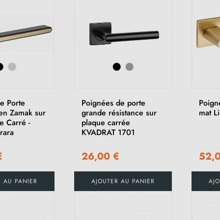
e Porte
Poignées de porte
Poign
en Zamak sur
grande résistance sur
mat L
e Carré -
plaque carrée
rara
KVADRAT 1701
€
26,00 €
52,
(7 avis)
R AU PANIER
AJOUTER AU PANIER
AJO