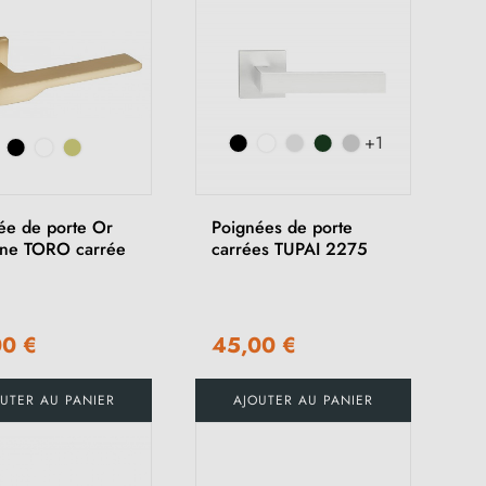
+1
ée de porte Or
Poignées de porte
ine TORO carrée
carrées TUPAI 2275
00 €
45,00 €
(4 avis)
UTER AU PANIER
AJOUTER AU PANIER