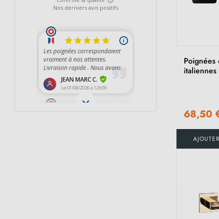
Poignées 
italiennes
68,50 
AJOUTE