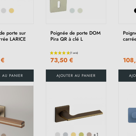
de porte sur
Poignée de porte DOM
Poign
rrée LARICE
Pira QR à clé L
carré
 €
73,50 €
108
R AU PANIER
AJOUTER AU PANIER
AJO
+1