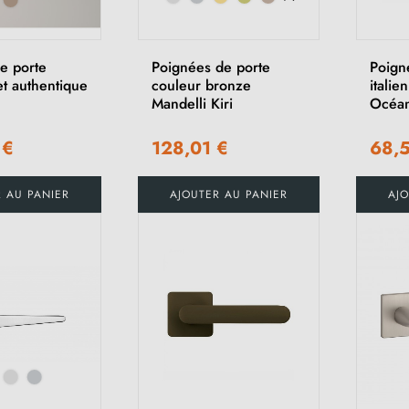
e porte
Poignées de porte
Poign
et authentique
couleur bronze
italie
Mandelli Kiri
Océa
 €
128,01 €
68,
(1 avis)
R AU PANIER
AJOUTER AU PANIER
AJO