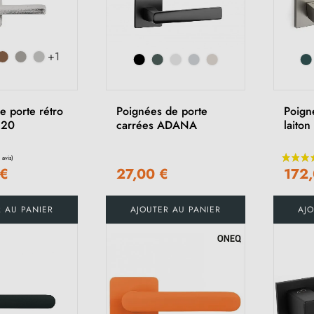
+1
e porte rétro
Poignées de porte
Poign
920
carrées ADANA
laito
 €
27,00 €
172,
R AU PANIER
AJOUTER AU PANIER
AJO