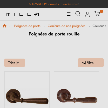
SHOWROOM ouvert sur rendez-vous
!
0
Basculer
☰
la
navigation
Couleur ro
Poignées de porte
Couleurs de nos poignées
Poignées de porte rouille
Trier
Filtre