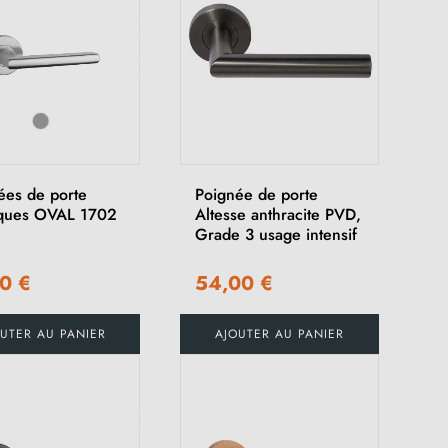
ées de porte
Poignée de porte
iques OVAL 1702
Altesse anthracite PVD,
Grade 3 usage intensif
0 €
54,00 €
UTER AU PANIER
AJOUTER AU PANIER