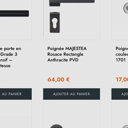
e porte en
Poignée MAJESTEA
Poign
 Grade 3
Rosace Rectangle
coule
nsif –
Anthracite PVD
1701
tesse
€
64,00 €
17,0
R AU PANIER
AJOUTER AU PANIER
AJO