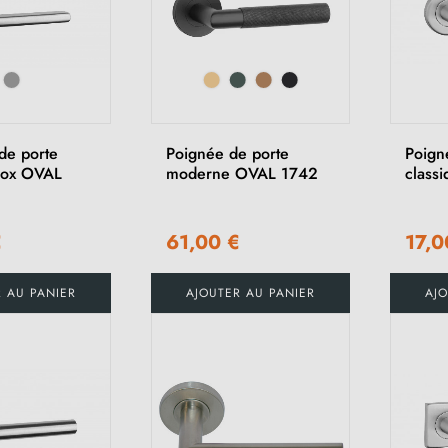
de porte
Poignée de porte
Poign
nox OVAL
moderne OVAL 1742
class
€
61,00 €
17,0
R AU PANIER
AJOUTER AU PANIER
AJO