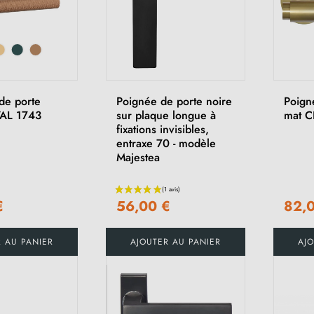
de porte
Poignée de porte noire
Poign
VAL 1743
sur plaque longue à
mat C
fixations invisibles,
entraxe 70 - modèle
Majestea
€
56,00 €
82,
R AU PANIER
AJOUTER AU PANIER
AJO