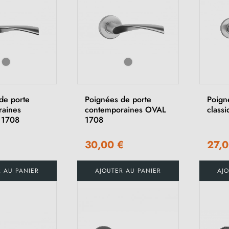
de porte
Poignées de porte
Poign
raines
contemporaines OVAL
class
 1708
1708
€
30,00 €
27,0
R AU PANIER
AJOUTER AU PANIER
AJO