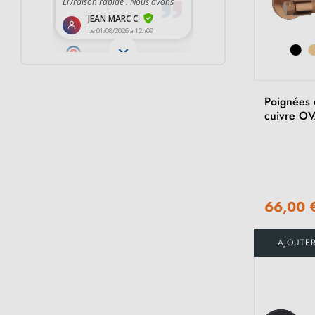
Poignées 
cuivre O
66,00 
AJOUTE