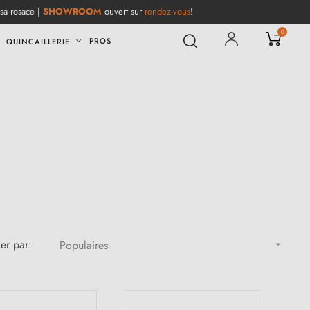
 sa rosace |
SHOWROOM
ouvert sur
rendez-vous
!
0
PROS
QUINCAILLERIE
ier par:
Populaires
