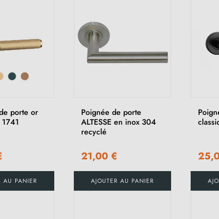
de porte or
Poignée de porte
Poign
 1741
ALTESSE en inox 304
class
recyclé
€
21,00 €
25,
R AU PANIER
AJOUTER AU PANIER
AJO