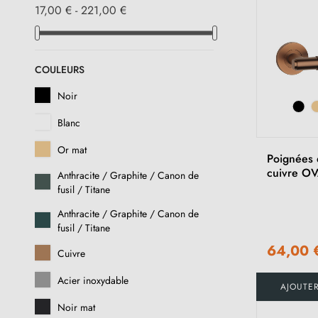
17,00 € - 221,00 €
COULEURS
Noir
Blanc
Or mat
Poignées 
cuivre O
Anthracite / Graphite / Canon de
fusil / Titane
Anthracite / Graphite / Canon de
fusil / Titane
64,00 
Cuivre
Acier inoxydable
AJOUTE
Noir mat