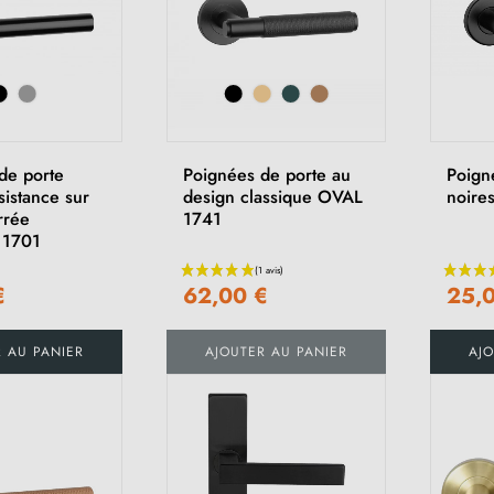
de porte
Poignées de porte au
Poign
sistance sur
design classique OVAL
noire
rrée
1741
 1701
€
62,00 €
25,
R AU PANIER
AJOUTER AU PANIER
AJO