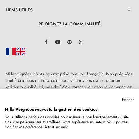
LIENS UTILES

REJOIGNEZ LA COMMUNAUTÉ
LinkedIn
Facebook
YouTube
Pinterest
Instagram
Millapoignées, c’est une entreprise familiale française. Nos poignées
sont fabriquées en Europe, et nous visitons nos usines pour en
vérifier la qualité. Ici, pas de SAV automatique : chaque demande est
traitée humainement, au cas par cas.
Fermer
Milla Poignées respecte la gestion des cookies
Nous utilisons parfois des cookies pour assurer le bon fonctionnement du site
ainsi que personnaliser et améliorer votre expérience utilisateur. Vous pouvez
Copyright © 2026
MILLA POIGNEES
Tous droits réservés.
modifier vos préférences à tout moment.