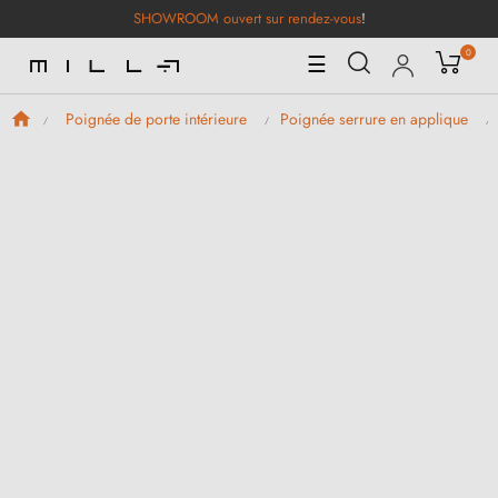
SHOWROOM ouvert sur rendez-vous
!
0
Basculer
☰
la
navigation
Poignée de porte intérieure
Poignée serrure en applique