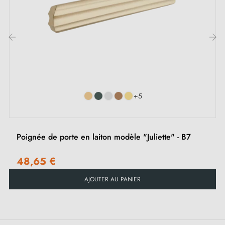
Garantie constructeur de 24 mois
Convient aux portes de 44 mm d'épaisseur
Pour portes plus épaisses ou poignée de porte à
relevage, contactez nous par e-mail
‹
›
Adaptée pour
les serrures en applique
+5
Poignée de porte en laiton modèle "Juliette" - B7
48,65 €
AJOUTER AU PANIER