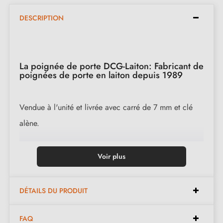
DESCRIPTION
La poignée de porte DCG-Laiton: Fabricant de
poignées de porte en laiton depuis 1989
Vendue à l'unité et livrée avec carré de 7 mm et clé
alène.
Disponible dans les finitions suivantes :
Voir plus
Laiton Poli (LP)
DÉTAILS DU PRODUIT
Laiton Poli Verni (LPV)
Nickel Brillant (NB)
FAQ