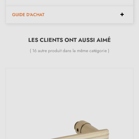
Laiton Chromé (LC)
Nickel Satiné (NS)
GUIDE D'ACHAT
Vieux Laiton Mat (VLM)
Ardoise Mat (AM)
LES CLIENTS ONT AUSSI AIMÉ
Nickel Vieilli (NV)
Vieux Cuivre (VC)
( 16 autre produit dans la même catégorie )
Laiton Brossé (LB)
Caractéristiques :
Une pièce de poignée
Matériau : laiton
Longueur : 91 mm
Poignée de porte lourde et pleine
Double ressort métallique pour la stabilité