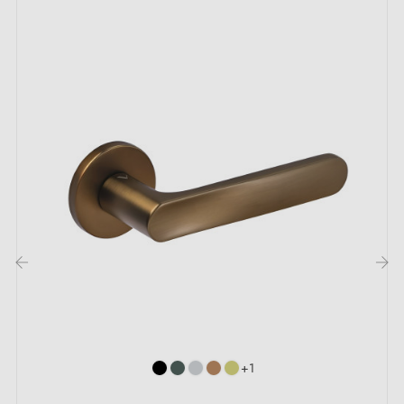
‹
›
+1