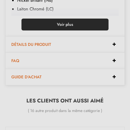
Nickel Brillant (NB)
Laiton Chromé (LC)
Nickel Satiné (NS)
Voir plus
Vieux Laiton Mat (VLM)
Ardoise Mat (AM)
Nickel Vieilli (NV)
DÉTAILS DU PRODUIT
Vieux Cuivre (VC)
FAQ
Laiton Brossé (LB)
GUIDE D'ACHAT
LES CLIENTS ONT AUSSI AIMÉ
( 16 autre produit dans la même catégorie )