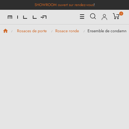
SHOWROOM ouvert sur rendez-vous
!
0
Basculer
☰
la
navigation
Ensemble de condamnat
Rosaces de porte
Rosace ronde