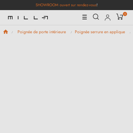
SHOWROOM ouvert sur rendez-vous
!
0
Basculer
☰
la
navigation
Poignée de porte intérieure
Poignée serrure en applique