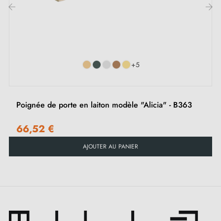
Pour portes plus épaisses ou poignée de porte à
relevage, contactez nous par e-mail
‹
›
Adaptée pour
les serrures en applique
+5
Poignée de porte en laiton modèle "Alicia" - B363
66,52 €
AJOUTER AU PANIER