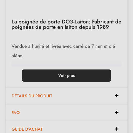
La poignée de porte DCG-Laiton: Fabricant de
poignées de porte en laiton depuis 1989
Vendue à l'unité et livrée avec carré de 7 mm et clé
alène.
Disponible dans les finitions suivantes :
Voir plus
Laiton Poli (LP)
DÉTAILS DU PRODUIT
Laiton Poli Verni (LPV)
Nickel Brillant (NB)
FAQ
Laiton Chromé (LC)
Nickel Satiné (NS)
GUIDE D'ACHAT