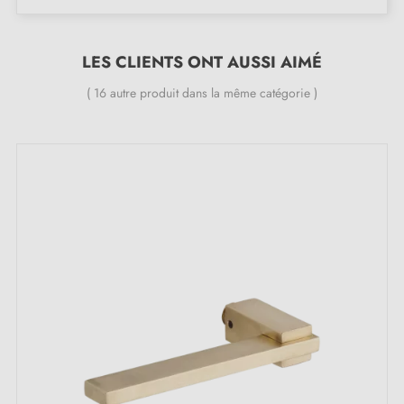
Vieux Laiton Mat (VLM)
Ardoise Mat (AM)
LES CLIENTS ONT AUSSI AIMÉ
Nickel Vieilli (NV)
Vieux Cuivre (VC)
( 16 autre produit dans la même catégorie )
Laiton Brossé (LB)
Caractéristiques :
Une pièce de poignée
Matériau : laiton
Longueur : 91 mm
Poignée de porte lourde et pleine
Double ressort métallique pour la stabilité
Garantie constructeur de 24 mois
Convient aux portes de 44 mm d'épaisseur