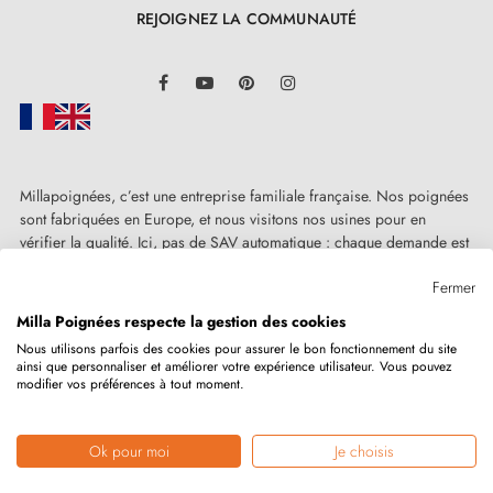
REJOIGNEZ LA COMMUNAUTÉ
LinkedIn
Facebook
YouTube
Pinterest
Instagram
Millapoignées, c’est une entreprise familiale française. Nos poignées
sont fabriquées en Europe, et nous visitons nos usines pour en
vérifier la qualité. Ici, pas de SAV automatique : chaque demande est
traitée humainement, au cas par cas.
Fermer
Milla Poignées respecte la gestion des cookies
Nous utilisons parfois des cookies pour assurer le bon fonctionnement du site
ainsi que personnaliser et améliorer votre expérience utilisateur. Vous pouvez
Copyright © 2026
MILLA POIGNEES
Tous droits réservés.
modifier vos préférences à tout moment.
Ok pour moi
Je choisis
Marchand approuvé par la Société des Avis Garantis,
cliquez ici pour
vérifier
.