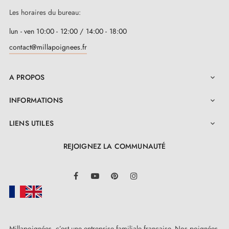
Les horaires du bureau:
lun - ven 10:00 - 12:00 / 14:00 - 18:00
contact@millapoignees.fr
A PROPOS

INFORMATIONS

LIENS UTILES

REJOIGNEZ LA COMMUNAUTÉ
LinkedIn
Facebook
YouTube
Pinterest
Instagram
Millapoignées, c’est une entreprise familiale française. Nos poignées