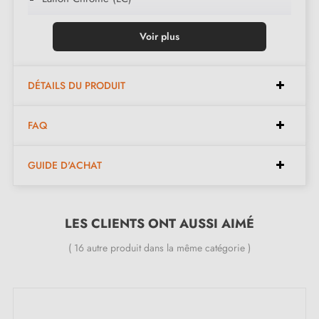
Nickel Satiné (NS)
Voir plus
Vieux Laiton Mat (VLM)
Ardoise Mat (AM)
Nickel Vieilli (NV)
DÉTAILS DU PRODUIT
Vieux Cuivre (VC)
FAQ
Laiton Brossé (LB)
GUIDE D'ACHAT
LES CLIENTS ONT AUSSI AIMÉ
( 16 autre produit dans la même catégorie )