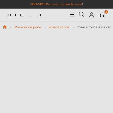
SHOWROOM ouvert sur rendez-vous
!
0
Basculer
☰
la
navigation
Rosace ronde à vis caché
Rosaces de porte
Rosace ronde