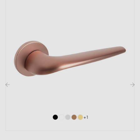
‹
›
+1