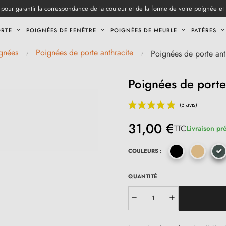
pour garantir la correspondance de la couleur et de la forme de votre poignée et
ORTE
POIGNÉES DE FENÊTRE
POIGNÉES DE MEUBLE
PATÈRES
gnées
Poignées de porte anthracite
Poignées de porte ant
Poignées de porte
31,00 €
TTC
Livraison pr
COULEURS :
QUANTITÉ