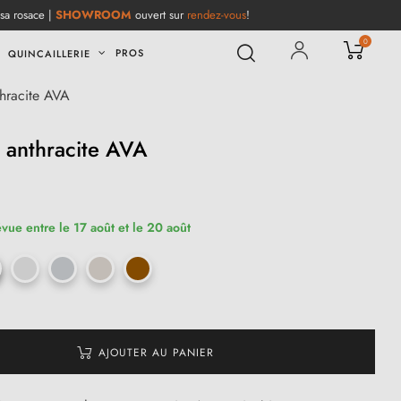
 sa rosace |
SHOWROOM
ouvert sur
rendez-vous
!
0
PROS
QUINCAILLERIE
hracite AVA
 anthracite AVA
(3 avis)
évue entre le 17 août et le 20 août
AJOUTER AU PANIER