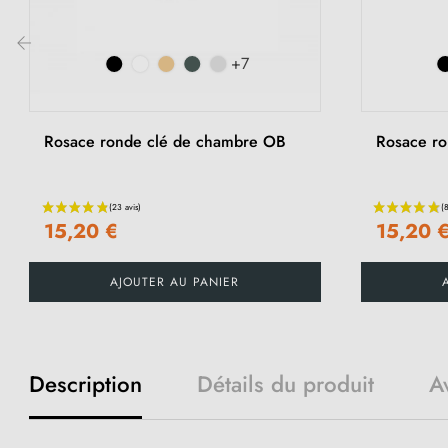
+7
‹
Rosace ronde clé de chambre OB
Rosace ron
15,20 €
15,20 
AJOUTER AU PANIER
Description
Détails du produit
Av