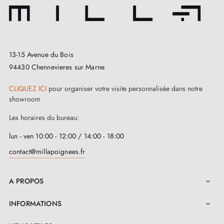
robustesse et élégance pour ajouter une valeur
incontestable à tout espace.
En choisissant cette
poignée de porte moderne
13-15 Avenue du Bois
SALTA, vous bénéficiez de nombreux avantages. Tous
94430 Chennevieres sur Marne
les composants nécessaires au montage sont inclus,
CLIQUEZ ICI
pour organiser votre visite personnalisée dans notre
avec deux vis qui attachent la poignée sur la porte :
showroom
une grande vis sur la tige carrée d'en bas et une petite
Les horaires du bureau:
qui attache la poignée sur l'adaptateur de montage.
lun - ven 10:00 - 12:00 / 14:00 - 18:00
Avec cette poignée, vous bénéficiez d’une
garantie
contact@millapoignees.fr
de 2 ans
, ce qui vous permet ainsi d’avoir l’esprit
tranquille quant à sa qualité.
A PROPOS

INFORMATIONS
