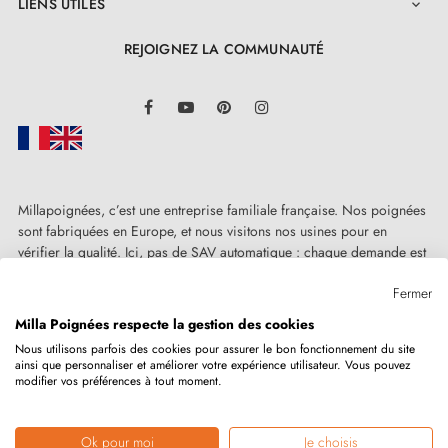
LIENS UTILES

REJOIGNEZ LA COMMUNAUTÉ
LinkedIn
Facebook
YouTube
Pinterest
Instagram
Millapoignées, c’est une entreprise familiale française. Nos poignées
sont fabriquées en Europe, et nous visitons nos usines pour en
vérifier la qualité. Ici, pas de SAV automatique : chaque demande est
traitée humainement, au cas par cas.
Fermer
Milla Poignées respecte la gestion des cookies
Nous utilisons parfois des cookies pour assurer le bon fonctionnement du site
ainsi que personnaliser et améliorer votre expérience utilisateur. Vous pouvez
Copyright © 2026
MILLA POIGNEES
Tous droits réservés.
modifier vos préférences à tout moment.
Ok pour moi
Je choisis