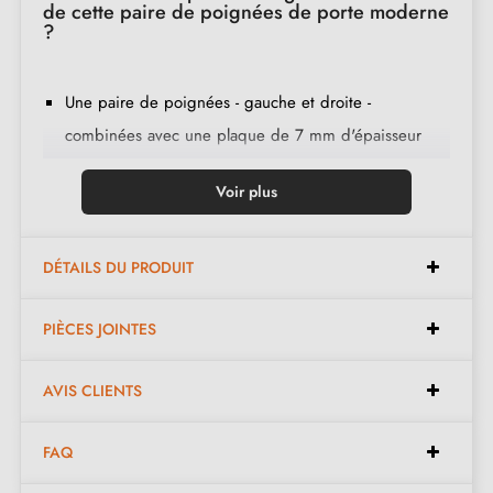
de cette paire de poignées de porte moderne
?
Une paire de poignées - gauche et droite -
combinées avec une plaque de 7 mm d'épaisseur
(ultra fine) ;
Voir plus
2 adaptateurs de montage ;
1 tige de 8mm et de 7mm de diamètre ;
2 vis traversantes M4 (pour fixer les adaptateurs à la
DÉTAILS DU PRODUIT
porte) ;
PIÈCES JOINTES
2 vis et une clé Allen de 3 mm (pour fixer les
poignées aux adaptateurs) ;
AVIS CLIENTS
Jeu de vis à bois
(sur demande spéciale)
;
Instruction de montage en français ;
FAQ
Matière de construction : Aluminium ;