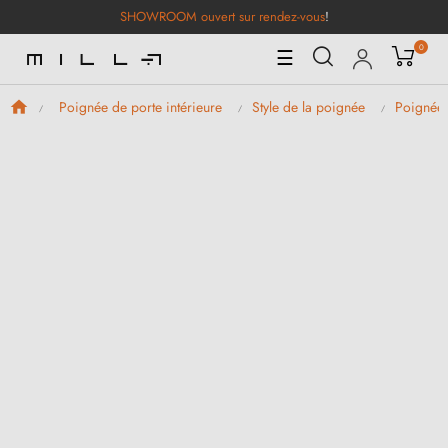
SHOWROOM ouvert sur rendez-vous
!
0
Basculer
☰
la
navigation
Poignée de porte intérieure
Style de la poignée
Poignées