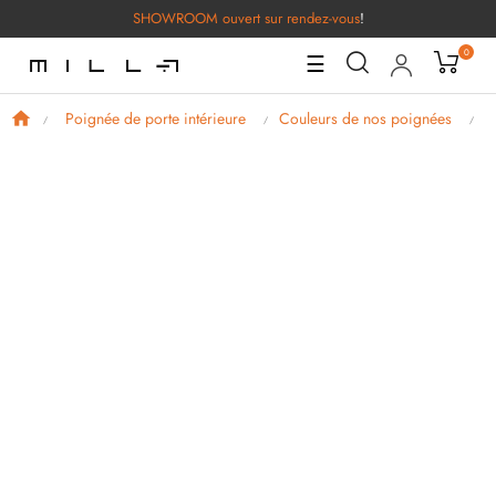
SHOWROOM ouvert sur rendez-vous
!
0
Basculer
☰
la
navigation
Poignée de porte intérieure
Couleurs de nos poignées
P