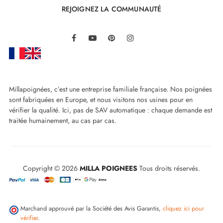
REJOIGNEZ LA COMMUNAUTÉ
expérience remarquable, grâce notamment aux deux
vis qui fixent la poignée sur la porte : une grande vis
LinkedIn
Facebook
YouTube
Pinterest
Instagram
sur la tige carrée d'en bas et une petite vis qui attache
la poignée sur l'adaptateur de montage. Des vis
traversantes font un effet étau entre les poignées pour
Millapoignées, c’est une entreprise familiale française. Nos poignées
assurer une fixation solide. Cette conception réfléchie
sont fabriquées en Europe, et nous visitons nos usines pour en
vérifier la qualité. Ici, pas de SAV automatique : chaque demande est
crée un environnement où chaque interaction est
traitée humainement, au cas par cas.
empreinte de praticité et de fiabilité.
Copyright © 2026
MILLA POIGNEES
Tous droits réservés.
Marchand approuvé par la Société des Avis Garantis,
cliquez ici pour
vérifier
.