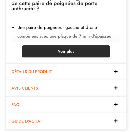
de cette paire de poignées de porte
anthracite ?
Une paire de poignées - gauche et droite -
combinées avec une plaque de 7 mm d'épaisseur
(ultra fine) ;
Voir plus
2 adaptateurs de montage ;
1 tige de 8mm et de 7mm de diamètre ;
2 vis traversantes M4 (pour fixer les adaptateurs à la
DÉTAILS DU PRODUIT
porte) ;
AVIS CLIENTS
2 vis et une clé Allen de 3 mm (pour fixer les
poignées aux adaptateurs) ;
FAQ
Jeu de vis à bois
(sur demande spéciale)
;
Instruction de montage en français ;
GUIDE D'ACHAT
Matière de construction : Aluminium ;