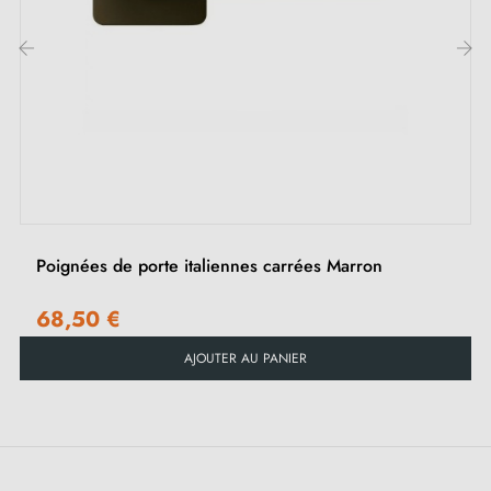
Notre collection est une collection complète : en combinaison avec des
poignées de porte battantes et de fenêtre, la collection comprend également
des rosaces WC et 2 ensembles pour portes coulissantes.
‹
›
Poignées de porte italiennes carrées Marron
68,50 €
AJOUTER AU PANIER