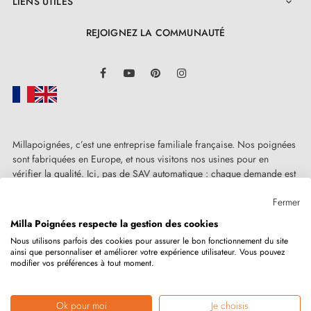
LIENS UTILES

REJOIGNEZ LA COMMUNAUTÉ
LinkedIn
Facebook
YouTube
Pinterest
Instagram
Millapoignées, c’est une entreprise familiale française. Nos poignées
sont fabriquées en Europe, et nous visitons nos usines pour en
vérifier la qualité. Ici, pas de SAV automatique : chaque demande est
traitée humainement, au cas par cas.
Fermer
Milla Poignées respecte la gestion des cookies
Nous utilisons parfois des cookies pour assurer le bon fonctionnement du site
ainsi que personnaliser et améliorer votre expérience utilisateur. Vous pouvez
Copyright © 2026
MILLA POIGNEES
Tous droits réservés.
modifier vos préférences à tout moment.
Ok pour moi
Je choisis