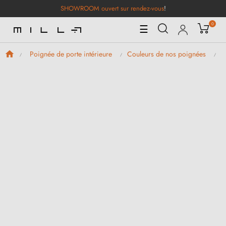
SHOWROOM ouvert sur rendez-vous
!
0
Basculer
☰
la
navigation
Poignée de porte intérieure
Couleurs de nos poignées
P