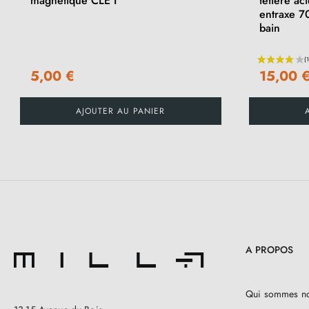
magnétique CLE I
têtière ac
entraxe 7
bain
5,00 €
15,00 
AJOUTER AU PANIER
A PROPOS
Qui sommes n