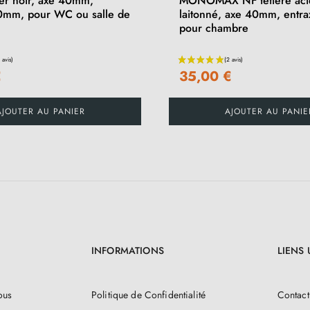
ier noir, axe 40mm,
MONOMAX NF têtière aci
0mm, pour WC ou salle de
laitonné, axe 40mm, entr
pour chambre
€
35,00 €
AJOUTER AU PANIER
AJOUTER AU PANIE
INFORMATIONS
LIENS 
ous
Politique de Confidentialité
Contact