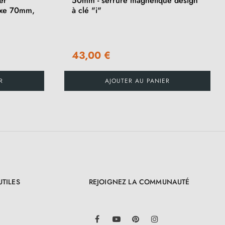
er
50mm - serrure magnétique design
axe 70mm,
à clé "i"
43,00 €
R
AJOUTER AU PANIER
UTILES
REJOIGNEZ LA COMMUNAUTÉ
LinkedIn
Facebook
YouTube
Pinterest
Instagram