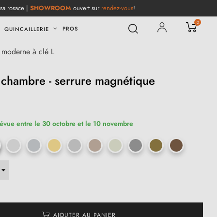
 sa rosace |
SHOWROOM
ouvert sur
rendez-vous
!
0
PROS
QUINCAILLERIE
e moderne à clé L
é chambre - serrure magnétique
révue entre le 30 octobre et le 10 novembre
AJOUTER AU PANIER