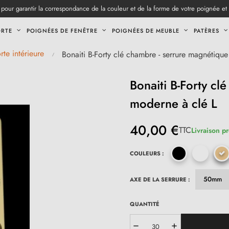
pour garantir la correspondance de la couleur et de la forme de votre poignée et
ORTE
POIGNÉES DE FENÊTRE
POIGNÉES DE MEUBLE
PATÈRES
rte intérieure
Bonaiti B-Forty clé chambre - serrure magnétiqu
Bonaiti B-Forty cl
moderne à clé L
40,00 €
TTC
Livraison p
COULEURS :
AXE DE LA SERRURE :
QUANTITÉ