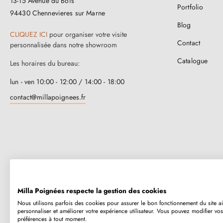
13-15 Avenue du Bois
Portfolio
94430 Chennevieres sur Marne
Blog
CLIQUEZ ICI
pour organiser votre visite
Contact
personnalisée dans notre showroom
Catalogue
Les horaires du bureau:
lun - ven 10:00 - 12:00 / 14:00 - 18:00
contact@millapoignees.fr
Milla Poignées respecte la gestion des cookies
Nous utilisons parfois des cookies pour assurer le bon fonctionnement du site a
Millapoignées, c’est une entreprise familiale française. Nos poignées so
personnaliser et améliorer votre expérience utilisateur. Vous pouvez modifier vos
préférences à tout moment.
humainement, au cas par cas.