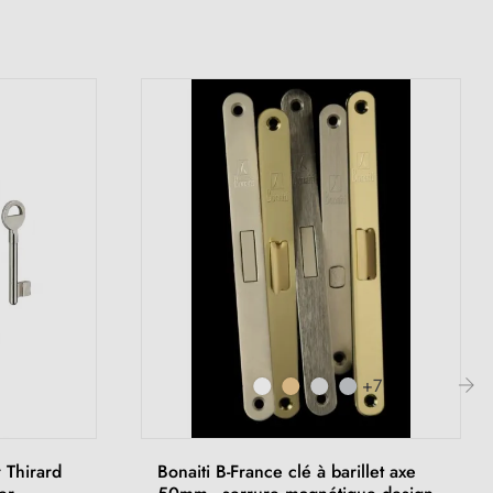
+7
›
 Thirard
Bonaiti B-France clé à barillet axe