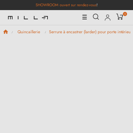
SHOWROOM ouvert sur rendez-vous
!
0
Basculer
☰
la
navigation
Quincaillerie
Serrure à encastrer (larder) pour porte intérieur