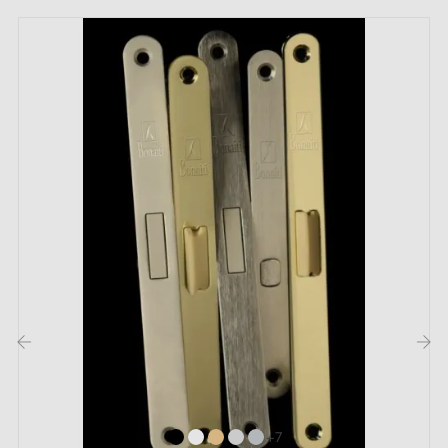
‹
›
+7