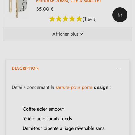
ENTRAXE 70MM, CLÉ À BARILLET
35,00 €
(1 avis)
Afficher plus
DESCRIPTION
Details concernant la
serrure pour porte
design
:
Coffre acier embouti
Têtière acier bouts ronds
Demi-tour bipente alliage réversible sans