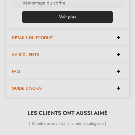
démontage du coffre
Pêne acier galvanisé
Voir plus
Gâche plate acier zingué
Mécanisme à 2 tours
DÉTAILS DU PRODUIT
Carré 7 mm, entraxe 70 mm, axe 40mm
AVIS CLIENTS
Produit neuf, garantie fabricant de 10 ans.
FAQ
GUIDE D'ACHAT
LES CLIENTS ONT AUSSI AIMÉ
( 16 autre produit dans la même catégorie )