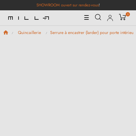
SHOWROOM ouvert sur rendez-vous
!
0
Basculer
☰
la
navigation
Quincaillerie
Serrure à encastrer (larder) pour porte intérieur