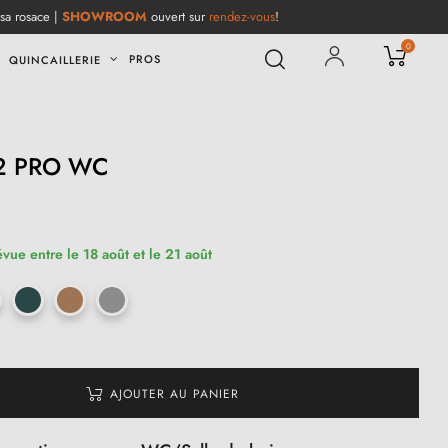
 sa rosace |
SHOWROOM
ouvert sur
rendez-vous
!
0
PROS
QUINCAILLERIE
12 PRO WC
(1 avis)
évue entre le 18 août et le 21 août
AJOUTER AU PANIER