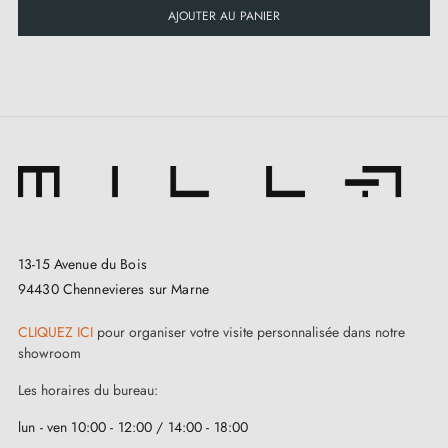
AJOUTER AU PANIER
13-15 Avenue du Bois
94430 Chennevieres sur Marne
CLIQUEZ ICI
pour organiser votre visite personnalisée dans notre
showroom
Les horaires du bureau:
3. Les types de serrures de porte et la
lun - ven 10:00 - 12:00 / 14:00 - 18:00
différence entre serrures de chambre,