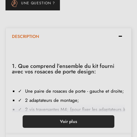
UNE QUESTION ?
DESCRIPTION
1. Que comprend l’ensemble du kit fourni
avec vos rosaces de porte design:
✓ Une paire de rosaces de porte - gauche et droite;
✓ 2 adaptateurs de montage;
✓ 2 vis traversantes M4; (pour fixer les adaptateurs à
la porte);
Voir plus
✓ Jeu de vis à bois
(sur demande spéciale)
;
✓ Instruction de montage en français;