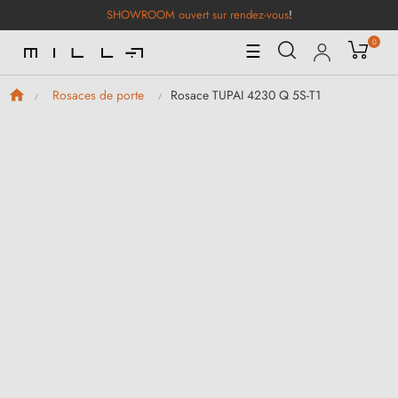
SHOWROOM ouvert sur rendez-vous
!
0
Basculer
☰
la
navigation
Rosace TUPAI 4230 Q 5S-T1
Rosaces de porte