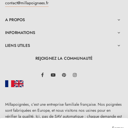
serrures à barillet et serrures à condamnation
contact@millapoignees.fr
A PROPOS

INFORMATIONS

LIENS UTILES

REJOIGNEZ LA COMMUNAUTÉ
LinkedIn
Facebook
YouTube
Pinterest
Instagram
Millapoignées, c’est une entreprise familiale française. Nos poignées
sont fabriquées en Europe, et nous visitons nos usines pour en
vérifier la qualité. Ici, pas de SAV automatique : chaque demande est
traitée humainement, au cas par cas.
Fermer