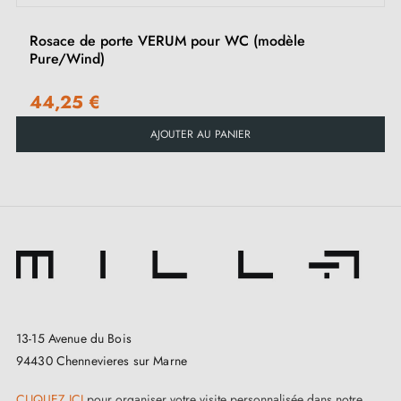
de votre porte intérieure pour choisir la rosace
adaptée à vos besoins.
Rosace de porte VERUM pour WC (modèle
Pure/Wind)
44,25 €
AJOUTER AU PANIER
13-15 Avenue du Bois
94430 Chennevieres sur Marne
CLIQUEZ ICI
pour organiser votre visite personnalisée dans notre