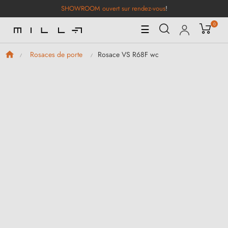
SHOWROOM ouvert sur rendez-vous
!
0
Basculer
☰
la
navigation
Rosace VS R68F wc
Rosaces de porte