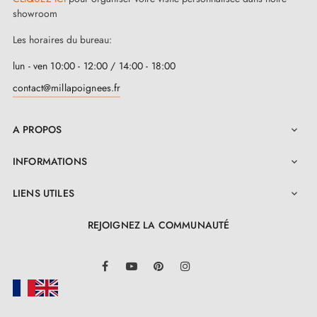
showroom
3. Les types de serrures de porte et la
Les horaires du bureau:
différence entre serrures de chambre,
serrures à barillet et serrures à condamnation
lun - ven 10:00 - 12:00 / 14:00 - 18:00
contact@millapoignees.fr
A PROPOS

INFORMATIONS

LIENS UTILES

REJOIGNEZ LA COMMUNAUTÉ
LinkedIn
Facebook
YouTube
Pinterest
Instagram