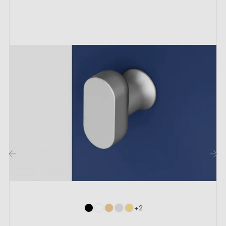
sur n'importe quel type de porte en bois.
La poignée d'intérieur sur une plaque (carrée, ronde,
ovale, rectangulaire, cachée) est une solution
intemporelle et universelle. Pour cette poignée, les
rosaces disponibles sont à clé I, clé L ou
condamnation. Nous évoquons les différents types de
rosaces dans cet
article
.
2. Les types de rosaces de porte et la
différence entre la clé "i", clé "L" et
condamnation
‹
›
Chaque rosace dispose de son propre
système de
+2
fermeture.
Il est important de bien vérifier la serrure