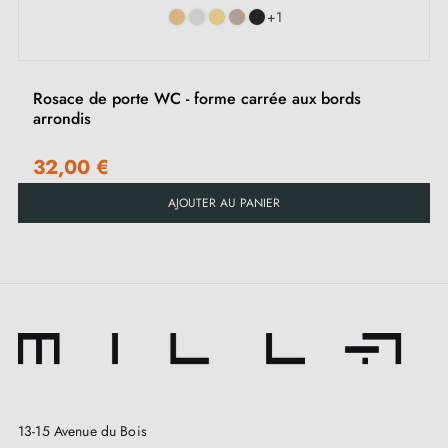
+1
fermeture.
Il est important de bien vérifier la serrure
de votre porte intérieure pour choisir la rosace
adaptée à vos besoins.
Rosace de porte WC - forme carrée aux bords
arrondis
32,00 €
AJOUTER AU PANIER
13-15 Avenue du Bois