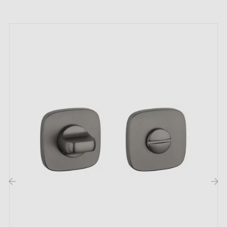
permettre d’adapter le kit de montage à vos besoins.
Sachez que toutes nos rosaces peuvent être installées
sur n'importe quel type de porte en bois.
La poignée d'intérieur sur une plaque (carrée, ronde,
ovale, rectangulaire, cachée) est une solution
intemporelle et universelle. Pour cette poignée, les
rosaces disponibles sont à clé I, clé L ou
condamnation. Nous évoquons les différents types de
rosaces dans cet
article
.
2. Les types de rosaces de porte et la
différence entre la clé "i", clé "L" et
condamnation
‹
›
Chaque rosace dispose de son propre
système de