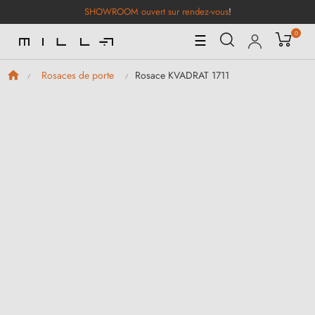
SHOWROOM ouvert sur rendez-vous
!
0
Basculer
☰
la
navigation
Rosace KVADRAT 1711
Rosaces de porte