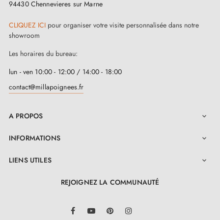
94430 Chennevieres sur Marne
CLIQUEZ ICI
pour organiser votre visite personnalisée dans notre
showroom
3. Les types de serrures de porte et la
Les horaires du bureau:
différence entre serrures de chambre,
serrures à barillet et serrures à condamnation
lun - ven 10:00 - 12:00 / 14:00 - 18:00
contact@millapoignees.fr
A PROPOS

INFORMATIONS

LIENS UTILES

REJOIGNEZ LA COMMUNAUTÉ
LinkedIn
Facebook
YouTube
Pinterest
Instagram