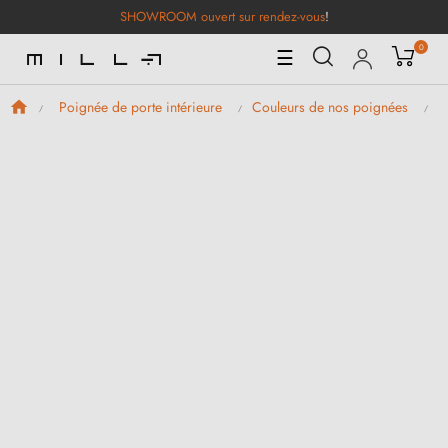
SHOWROOM ouvert sur rendez-vous
!
0
Basculer
☰
la
navigation
Poignée de porte intérieure
Couleurs de nos poignées
P