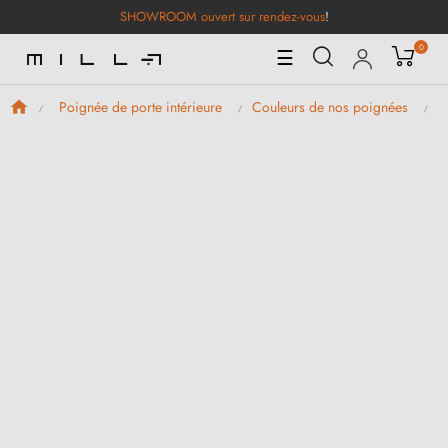
SHOWROOM ouvert sur rendez-vous
!
0
Basculer
☰
la
navigation
Poignée de porte intérieure
Couleurs de nos poignées
P