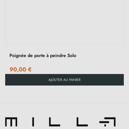
complète combinable avec des poignées de porte battantes et de fenêtre, la
‹
›
collection comprend également des rosaces WC et 2 ensembles pour portes
coulissantes.
Poignée de porte à peindre Solo
90,00 €
AJOUTER AU PANIER