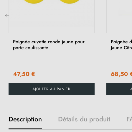
‹
Poignée cuvette ronde jaune pour
Poignée de
porte coulissante
Jaune Citr
47,50 €
68,50 
AJOUTER AU PANIER
Description
Détails du produit
F