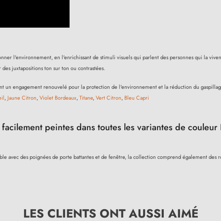
çonner l'environnement, en l'enrichissant de stimuli visuels qui parlent des personnes qui la vi
 des juxtapositions ton sur ton ou contrastées.
lètent un engagement renouvelé pour la protection de l'environnement et la réduction du gaspill
il
,
Jaune Citron
,
Violet Bordeaux
,
Titane
,
Vert Citron
,
Bleu Capri
facilement peintes dans toutes les variantes de couleur
le avec des poignées de porte battantes et de fenêtre, la collection comprend également des r
LES CLIENTS ONT AUSSI AIMÉ