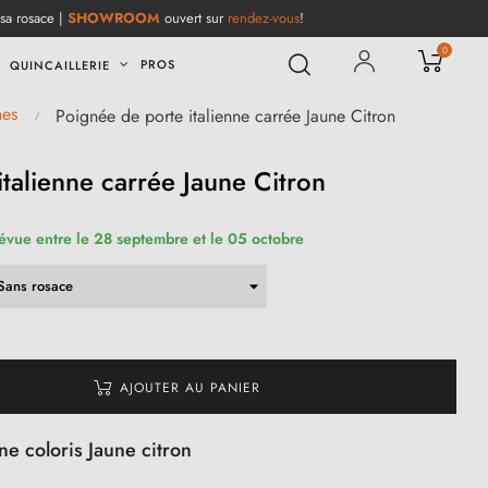
 sa rosace |
SHOWROOM
ouvert sur
rendez-vous
!
0
PROS
QUINCAILLERIE
nes
Poignée de porte italienne carrée Jaune Citron
talienne carrée Jaune Citron
révue entre le 28 septembre et le 05 octobre
AJOUTER AU PANIER
ne coloris Jaune citron