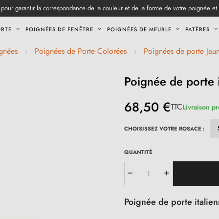
pour garantir la correspondance de la couleur et de la forme de votre poignée et
ORTE
POIGNÉES DE FENÊTRE
POIGNÉES DE MEUBLE
PATÈRES
gnées
Poignées de Porte Colorées
Poignées de porte Jau
Poignée de porte i
68,50 €
TTC
Livraison p
CHOISISSEZ VOTRE ROSACE :
QUANTITÉ
Poignée de porte italien