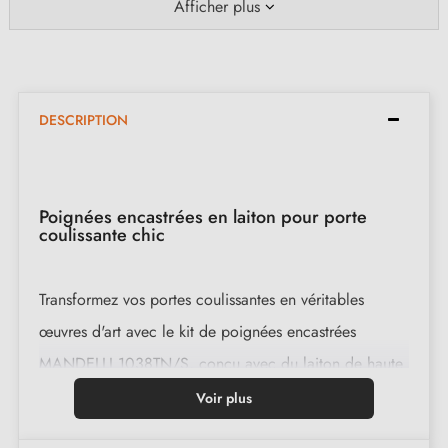
Afficher plus
DESCRIPTION
Poignées encastrées en laiton pour porte
coulissante chic
Transformez vos portes coulissantes en véritables
œuvres d'art avec le kit de poignées encastrées
MANDELLI 1038TN/S, conçu avec du laiton de haute
qualité. Avec sa serrure intégrée, ce kit italien renforce
Voir plus
la sécurité dans votre espace.