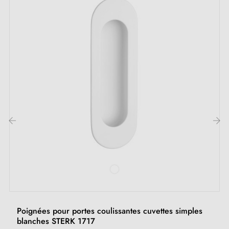
Contenu du kit :
Deux poignées encastrées pour une installation de
chaque côté de la porte
2 pièces de poignées de porte d'une épaisseur de 6
mm
Une serrure assortie aux poignées, clé incluse, de la
même couleur
Instructions de montage faciles à suivre
‹
›
Engagement et service :
Service client réactif, disponible sous 48h pour toute
Poignées pour portes coulissantes cuvettes simples
assistance
blanches STERK 1717