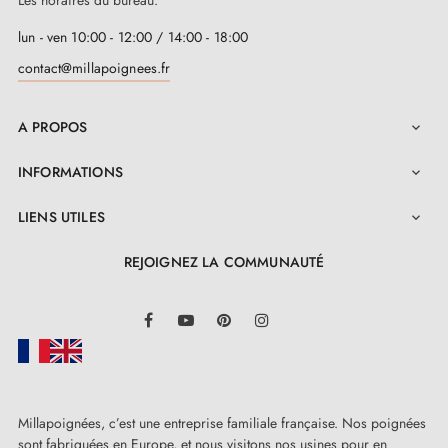
lun - ven 10:00 - 12:00 / 14:00 - 18:00
contact@millapoignees.fr
A PROPOS

INFORMATIONS

LIENS UTILES

REJOIGNEZ LA COMMUNAUTÉ
LinkedIn
Facebook
YouTube
Pinterest
Instagram
Millapoignées, c’est une entreprise familiale française. Nos poignées
sont fabriquées en Europe, et nous visitons nos usines pour en