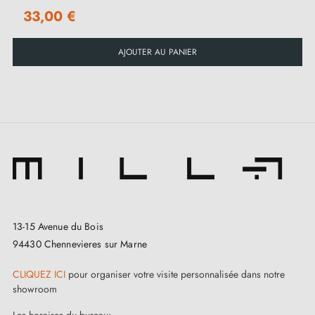
Garantie de 24 mois, attestant de notre confiance
33,00 €
dans la durabilité de nos produits
AJOUTER AU PANIER
Conseils d'entretien :
Pour préserver la brillance de vos poignées
MANDELLI 1038TN/S, évitez l'humidité et les
nettoyants chimiques. Un nettoyage doux avec un
chiffon humide suivi d'un séchage immédiat est
recommandé.
13-15 Avenue du Bois
94430 Chennevieres sur Marne
CLIQUEZ ICI
pour organiser votre visite personnalisée dans notre
showroom
Les horaires du bureau: