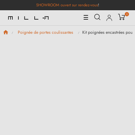
SHOWROOM ouvert sur rendez-vous
!
0
Basculer
☰
la
navigation
Kit poignées encastrées pou
Poignée de portes coulissantes