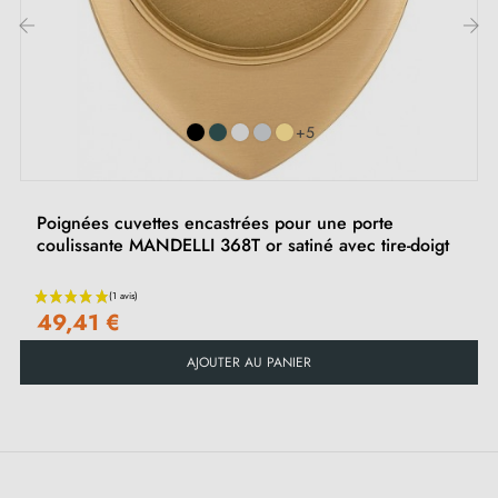
Conseils d'Entretien :
Nettoyez régulièrement avec un chiffon doux et sec
‹
›
pour maintenir la brillance de la finition or satiné.
Évitez l'utilisation de produits abrasifs ou chimiques.
+5
Contenu du Paquet :
Poignées cuvettes encastrées pour une porte
coulissante MANDELLI 368T or satiné avec tire-doigt
1 x Gâche aveugle pour porte coulissante - Or satiné
2 x Vis de fixation
49,41 €
Garantie :
AJOUTER AU PANIER
2 ans de garantie contre tout défaut de fabrication.