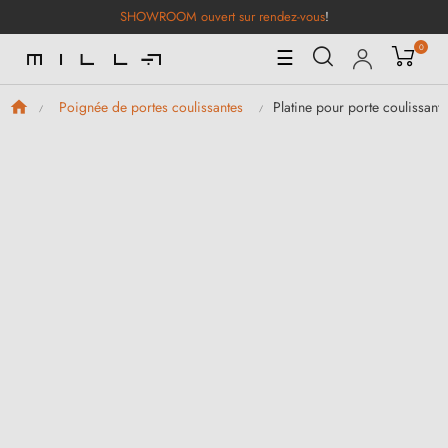
SHOWROOM ouvert sur rendez-vous
!
0
Basculer
☰
la
navigation
Platine pour porte coulissante
Poignée de portes coulissantes