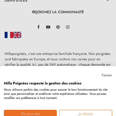
LIENS UTILES

REJOIGNEZ LA COMMUNAUTÉ
LinkedIn
Facebook
YouTube
Pinterest
Instagram
Millapoignées, c’est une entreprise familiale française. Nos poignées
sont fabriquées en Europe, et nous visitons nos usines pour en
vérifier la qualité. Ici, pas de SAV automatique : chaque demande est
traitée humainement, au cas par cas.
Fermer
Milla Poignées respecte la gestion des cookies
Nous utilisons parfois des cookies pour assurer le bon fonctionnement du site
ainsi que personnaliser et améliorer votre expérience utilisateur. Vous pouvez
Copyright © 2026
MILLA POIGNEES
Tous droits réservés.
modifier vos préférences à tout moment.
Ok pour moi
Je choisis
Marchand approuvé par la Société des Avis Garantis,
cliquez ici pour