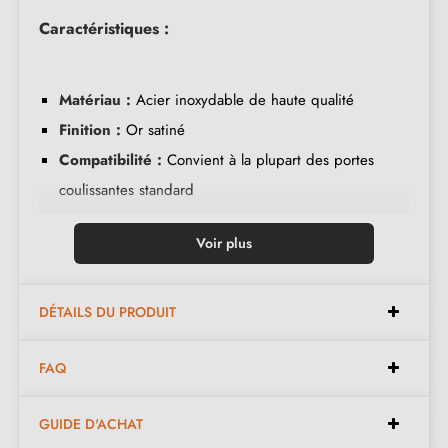
Caractéristiques :
Matériau :
Acier inoxydable de haute qualité
Finition :
Or satiné
Compatibilité :
Convient à la plupart des portes
coulissantes standard
Dimensions :
Longueur 160 mm x Largeur 16 mm x
Voir plus
Profondeur 2 mm
Installation :
Facile à installer avec des vis fournies
Usage :
Pour portes intérieures coulissantes
DÉTAILS DU PRODUIT
FAQ
Avantages :
GUIDE D'ACHAT