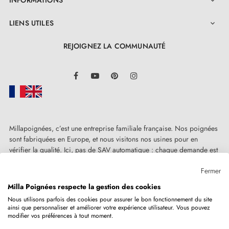
INFORMATIONS

LIENS UTILES

REJOIGNEZ LA COMMUNAUTÉ
LinkedIn
Facebook
YouTube
Pinterest
Instagram
Millapoignées, c’est une entreprise familiale française. Nos poignées
sont fabriquées en Europe, et nous visitons nos usines pour en
vérifier la qualité. Ici, pas de SAV automatique : chaque demande est
traitée humainement, au cas par cas.
Fermer
Milla Poignées respecte la gestion des cookies
Nous utilisons parfois des cookies pour assurer le bon fonctionnement du site
ainsi que personnaliser et améliorer votre expérience utilisateur. Vous pouvez
Copyright © 2026
MILLA POIGNEES
Tous droits réservés.
modifier vos préférences à tout moment.