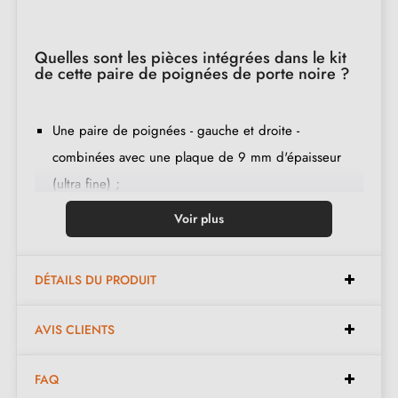
Quelles sont les pièces intégrées dans le kit
de cette paire de poignées de porte noire ?
Une paire de poignées - gauche et droite -
combinées avec une plaque de 9 mm d'épaisseur
(ultra fine) ;
2 adaptateurs de montage ;
Voir plus
1 tige de 8mm et de 7mm de diamètre ;
2 vis traversantes M4 (pour fixer les adaptateurs à la
DÉTAILS DU PRODUIT
porte) ;
2 vis et une clé Allen de 3 mm (pour fixer les
AVIS CLIENTS
poignées aux adaptateurs) ;
Jeu de vis à bois
(sur demande spéciale)
;
FAQ
Instruction de montage en français ;