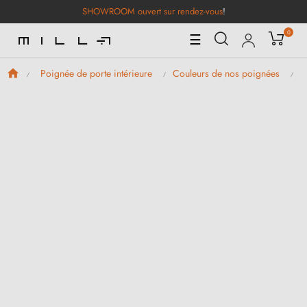
SHOWROOM ouvert sur rendez-vous
!
0
Basculer
☰
la
navigation
Poignée de porte intérieure
Couleurs de nos poignées
P