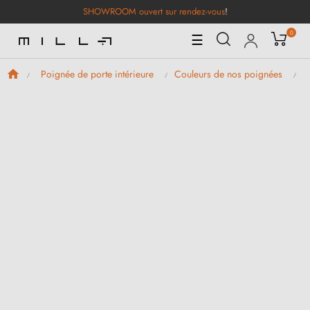
SHOWROOM ouvert sur rendez-vous
!
0
Basculer
☰
la
navigation
Poignée de porte intérieure
Couleurs de nos poignées
P