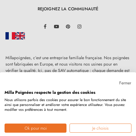
Retrouvez l'ensemble de nos modèles réunies dans
REJOIGNEZ LA COMMUNAUTÉ
un
catalogue
LinkedIn
Facebook
YouTube
Pinterest
Instagram
Retrouvez les tendances déco et conseils sur
notre
BLOG
N'hésitez pas à nous
contacter
su vous avez des
Millapoignées, c’est une entreprise familiale française. Nos poignées
sont fabriquées en Europe, et nous visitons nos usines pour en
questions
vérifier la qualité. Ici, pas de SAV automatique : chaque demande est
traitée humainement, au cas par cas.
Fermer
4. CONSEILS POUR LE CHOIX DE VOS
POIGNEES DE PORTE MODERNES -
Milla Poignées respecte la gestion des cookies
quincaillerie chic
Nous utilisons parfois des cookies pour assurer le bon fonctionnement du site
ainsi que personnaliser et améliorer votre expérience utilisateur. Vous pouvez
Copyright © 2026
MILLA POIGNEES
Tous droits réservés.
modifier vos préférences à tout moment.
Dans quelles situations auriez-vous besoin de choisir
des poignées de porte intérieures? Eh bien, vous
Ok pour moi
Je choisis
Marchand approuvé par la Société des Avis Garantis,
cliquez ici pour
pourriez être un architecte créant une maison à partir