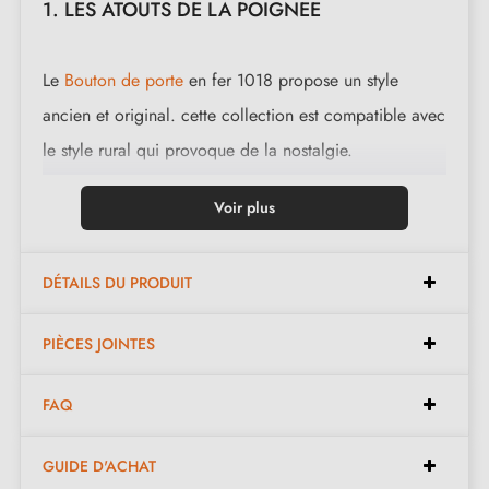
1. LES ATOUTS DE LA POIGNEE
Le
Bouton de porte
en fer 1018 propose un style
ancien et original. cette collection est compatible avec
le style rural qui provoque de la nostalgie.
Cette magnifique poignée est coulée en 3 finitions : le
Voir plus
noir, le fer poli et la rouille ciré. les finitions et la
matière proposées conserve l'aspect authentique et
DÉTAILS DU PRODUIT
chaleureux de l'objet.
PIÈCES JOINTES
Complétez la parure de votre poignée avec les
rosaces de fermeture
qui lui sont associées. celles
FAQ
ci se trouvent en bas de la fiche produit. !
GUIDE D'ACHAT