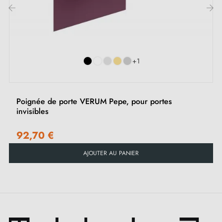
Echantillon sur demande
Possibilité d'adapter le kit de montage
‹
›
+1
Poignée de porte VERUM Pepe, pour portes
invisibles
92,70 €
AJOUTER AU PANIER