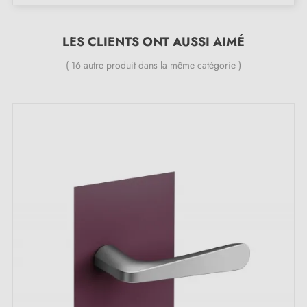
2. LES ENGAGEMENTS MILLA POIGNEES
LES CLIENTS ONT AUSSI AIMÉ
Spécialiste de la vente de poignées de porte
( 16 autre produit dans la même catégorie )
design
à prix compétitif, Milla Poignées propose des
produits haut de gamme au meilleur prix.
Tous nos produits sont sélectionnés avec soin.
Nous veillons avec nos fournisseurs européens à
fournir des poignées de qualité.
Nous surveillons votre commande du début jusqu'à la
livraison à votre domicile.
Nous enrichissons régulièrement notre gamme, de
nouveaux produits pour vous offrir un large choix de
poignées design