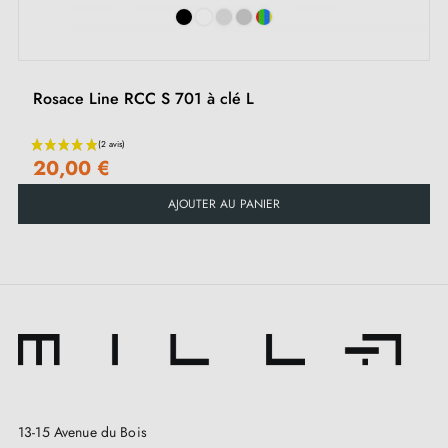
fermeture.
Il est important de bien vérifier la serrure
de votre porte intérieure pour choisir la rosace
adaptée à vos besoins.
Rosace Line RCC S 701 à clé L
20,00 €
AJOUTER AU PANIER
13-15 Avenue du Bois