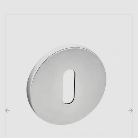
permettre d’adapter le kit de montage à vos besoins.
Sachez que toutes nos rosaces peuvent être installées
sur n'importe quel type de porte en bois.
La poignée d'intérieur sur une plaque (carrée, ronde,
ovale, rectangulaire, cachée) est une solution
intemporelle et universelle. Pour cette poignée, les
rosaces disponibles sont à clé I, clé L ou
condamnation. Nous évoquons les différents types de
rosaces dans cet
article
.
2. Les types de rosaces de porte et la
différence entre la clé "i", clé "L" et
condamnation
‹
›
Chaque rosace dispose de son propre
système de