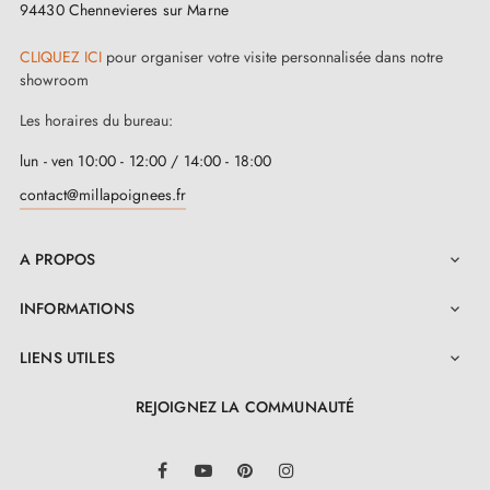
94430 Chennevieres sur Marne
CLIQUEZ ICI
pour organiser votre visite personnalisée dans notre
showroom
3. Les types de serrures de porte et la
Les horaires du bureau:
différence entre serrures de chambre,
serrures à barillet et serrures à condamnation
lun - ven 10:00 - 12:00 / 14:00 - 18:00
contact@millapoignees.fr
A PROPOS

INFORMATIONS

LIENS UTILES

REJOIGNEZ LA COMMUNAUTÉ
LinkedIn
Facebook
YouTube
Pinterest
Instagram