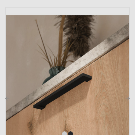
Poignée de meuble
Vis de montage
Description :
Cette poignée avec sa finition
anode naturelle
séduit
par son aspect mat et moderne, parfait pour les
intérieurs épurés ou industriels. Cette teinte discrète
s’intègre facilement à tous types de meubles, tout en
ajoutant une touche contemporaine.
‹
›
Retrouvez notre variation de
poignées et boutons des
meubles
sur notre boutique Milla Poignées.