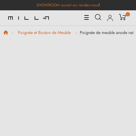
SHOWROOM ouvert sur rendez-vous
!
0
Basculer
☰
la
navigation
Poignée de meuble anode natu
Poignée et Bouton de Meuble