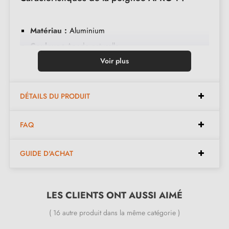
Matériau :
Aluminium
Couleur :
Anode naturelle
Entretien :
Nettoyer avec un chiffon doux
Voir plus
Disponible en 5 couleurs différentes
DÉTAILS DU PRODUIT
Dimensions existantes :
FAQ
Espacements disponibles :
352 mm, 352/480 mm
GUIDE D'ACHAT
Longueurs disponibles :
394 mm, 522 mm
Hauteur disponible :
35 mm
Largeur disponible :
12 mm
LES CLIENTS ONT AUSSI AIMÉ
( 16 autre produit dans la même catégorie )
Inclus dans le kit :