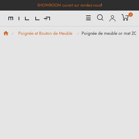
SHOWROOM ouvert sur rendez-vous
!
0
Basculer
☰
la
navigation
Poignée de meuble or mat ZOR
Poignée et Bouton de Meuble