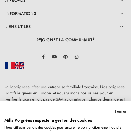
A PROPOS

INFORMATIONS

LIENS UTILES

REJOIGNEZ LA COMMUNAUTÉ
LinkedIn
Facebook
YouTube
Pinterest
Instagram
Millapoignées, c’est une entreprise familiale française. Nos poignées
sont fabriquées en Europe, et nous visitons nos usines pour en
vérifier la qualité. Ici, pas de SAV automatique : chaque demande est
traitée humainement, au cas par cas.
Fermer
Milla Poignées respecte la gestion des cookies
Nous utilisons parfois des cookies pour assurer le bon fonctionnement du site