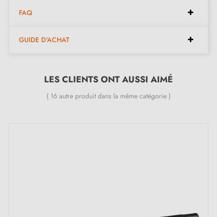
Disponibles en 7 couleurs différentes
FAQ
Dimensions :
GUIDE D'ACHAT
Espacements :
2 x 160 mm
LES CLIENTS ONT AUSSI AIMÉ
Longueur :
342 mm
Largeur :
50 mm
( 16 autre produit dans la même catégorie )
Hauteur :
45 mm
Inclus dans le kit :
Poignée de meuble
Vis de montage M4