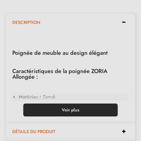
DESCRIPTION
Poignée de meuble au design élégant
Caractéristiques de la poignée ZORIA
Allongée :
Matériau :
Zamak
Couleur :
Or mat
Voir plus
Forme :
Allongée
Entretien :
Nettoyer avec un chiffon doux
DÉTAILS DU PRODUIT
Fabriquée en Pologne