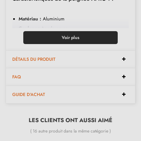
Matériau :
Aluminium
Couleur :
Anode en or
Entretien :
Nettoyer avec un chiffon doux
Voir plus
Disponible en 5 couleurs différentes
DÉTAILS DU PRODUIT
Dimensionsde existantes :
FAQ
Espacements disponibles :
352 mm, 352/480 mm
GUIDE D'ACHAT
Longueurs disponibles :
394 mm, 522 mm
Hauteur disponible :
35 mm
Largeur disponible :
12 mm
LES CLIENTS ONT AUSSI AIMÉ
( 16 autre produit dans la même catégorie )
Inclus dans le kit :