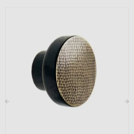
Poignée de meuble
Vis de montage
Description :
Cette poignée
anode en or
donne un aspect doré
élégant, doux et mat, parfait pour un style moderne et
raffiné. Contrairement à un or brillant, cette teinte
apporte de la chaleur sans surcharger visuellement
l’espace. Idéale pour sublimer des façades longues, sa
forme allongée assure une prise en main confortable
‹
›
au quotidien.
Parcourez notre séléction de
poignées et boutons des