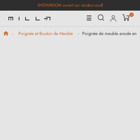
SHOWROOM ouvert sur rendez-vous
!
0
Basculer
☰
la
navigation
Poignée de meuble anode en 
Poignée et Bouton de Meuble