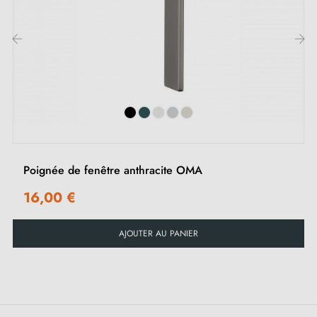
1 poignée de fenêtre
1 pièce de rosace de montage (adaptateur de
montage)
‹
›
1 pièce de recouvrement de fenêtre
2 vis traversantes M5x40
Vis Allen avec clé
Poignée de fenêtre anthracite OMA
16,00 €
AJOUTER AU PANIER