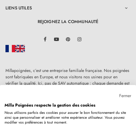
LIENS UTILES

REJOIGNEZ LA COMMUNAUTÉ
LinkedIn
Facebook
YouTube
Pinterest
Instagram
Millapoignées, c’est une entreprise familiale française. Nos poignées
sont fabriquées en Europe, et nous visitons nos usines pour en
vérifier la qualité. Ici, pas de SAV automatique : chaque demande est
traitée humainement, au cas par cas.
Fermer
Milla Poignées respecte la gestion des cookies
Nous utilisons parfois des cookies pour assurer le bon fonctionnement du site
ainsi que personnaliser et améliorer votre expérience utilisateur. Vous pouvez
Copyright © 2026
MILLA POIGNEES
Tous droits réservés.
modifier vos préférences à tout moment.