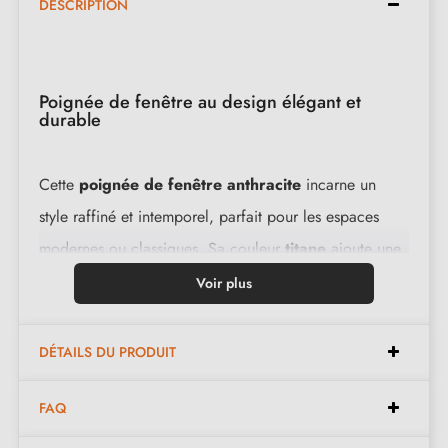
DESCRIPTION
Poignée de fenêtre au design élégant et
durable
Cette
poignée de fenêtre anthracite
incarne un
style raffiné et intemporel, parfait pour les espaces
modernes ou classiques. Sa couleur
titane
ajoute une
touche de sobriété tout en restant polyvalente pour
Voir plus
diverses décors. Conçue pour une utilisation durable,
elle offre une flexibilité d'installation, adaptée aux
DÉTAILS DU PRODUIT
préférences des utilisateurs recherchant des formes
originales et durables.
FAQ