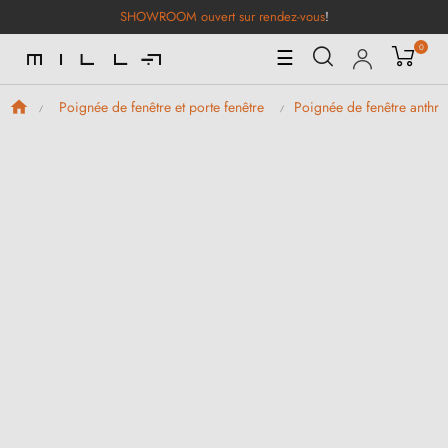
SHOWROOM ouvert sur rendez-vous
!
0
Basculer
☰
la
navigation
Poignée de fenêtre et porte fenêtre
Poignée de fenêtre anthra