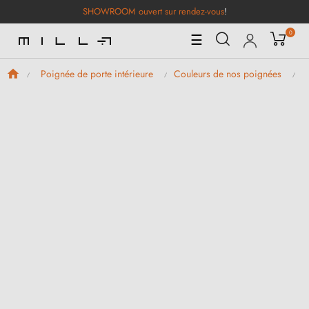
SHOWROOM ouvert sur rendez-vous
!
0
Basculer
☰
la
navigation
Poignée de porte intérieure
Couleurs de nos poignées
P