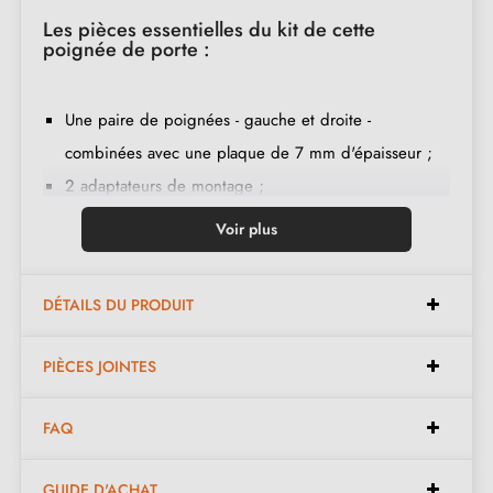
Les pièces essentielles du kit de cette
poignée de porte :
Une paire de poignées - gauche et droite -
combinées avec une plaque de 7 mm d'épaisseur ;
2 adaptateurs de montage ;
1 tige de 8mm et de 7mm de diamètre ;
Voir plus
2 vis traversantes M4 (pour fixer les adaptateurs à la
porte) ;
DÉTAILS DU PRODUIT
2 vis et une clé Allen de 3 mm (pour fixer les
poignées aux adaptateurs) ;
PIÈCES JOINTES
Jeu de vis à bois
(sur demande spéciale)
;
Instruction de montage en français ;
FAQ
Matière de construction : zamak (poignée pleine,
garantie de la
qualité et durabilité
) ;
GUIDE D'ACHAT