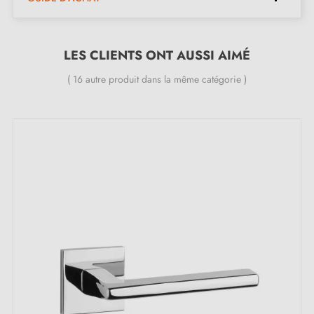
Le produit est neuf et le constructeur vous
garantit
24 mois
;
LES CLIENTS ONT AUSSI AIMÉ
Toutes nos poignées design sont équipées de double
ressort métallique autolissant (assure une
grande
( 16 autre produit dans la même catégorie )
stabilité
).
Les points forts de la poignée de porte
luxueuse en chrome poli PRIMULA :
Laissez-vous captiver par cette magnifique
poignée de
porte en chrome poli
PRIMULA. Chaque interaction
avec cette poignée est un moment d'éblouissement. La
brillance de sa couleur attire le regard. Avec cette
poignée en chrome poli, votre porte sera
immédiatement sublimée.