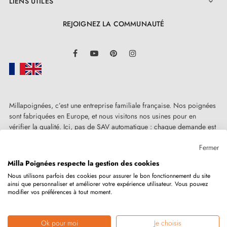
LIENS UTILES

REJOIGNEZ LA COMMUNAUTÉ
LinkedIn
Facebook
YouTube
Pinterest
Instagram
Millapoignées, c’est une entreprise familiale française. Nos poignées
sont fabriquées en Europe, et nous visitons nos usines pour en
vérifier la qualité. Ici, pas de SAV automatique : chaque demande est
traitée humainement, au cas par cas.
Fermer
Milla Poignées respecte la gestion des cookies
Nous utilisons parfois des cookies pour assurer le bon fonctionnement du site
ainsi que personnaliser et améliorer votre expérience utilisateur. Vous pouvez
Copyright © 2026
MILLA POIGNEES
Tous droits réservés.
modifier vos préférences à tout moment.
Ok pour moi
Je choisis