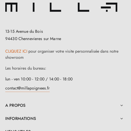
une installation sans faille.
Dotée d’une garantie de 2 ans, cette
poignée en
13-15 Avenue du Bois
chrome poli PRIMULA
témoigne de notre confiance
94430 Chennevieres sur Marne
en sa durabilité et sa qualité supérieure. Son
installation devient plus facile grâce au manuel
CLIQUEZ ICI
pour organiser votre visite personnalisée dans notre
showroom
d’utilisation que vous pouvez télécharger dans l’onglet
Les horaires du bureau:
"Pièces jointes". Chaque étape est pensée pour vous
assurer satisfaction.
lun - ven 10:00 - 12:00 / 14:00 - 18:00
contact@millapoignees.fr
A PROPOS

INFORMATIONS
