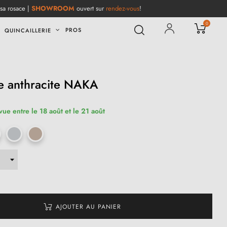
 sa rosace |
SHOWROOM
ouvert sur
rendez-vous
!
0
PROS
QUINCAILLERIE
e anthracite NAKA
vue entre le 18 août et le 21 août
AJOUTER AU PANIER