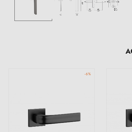
A
-6%