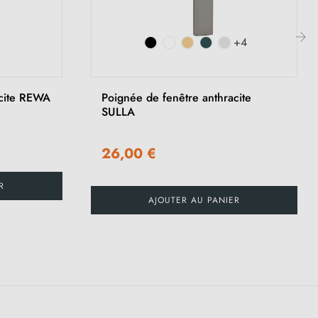
+4
›
acite REWA
Poignée de fenêtre anthracite
SULLA
26,00 €
R
AJOUTER AU PANIER