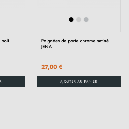
 poli
Poignées de porte chrome satiné
JENA
27,00 €
R
AJOUTER AU PANIER