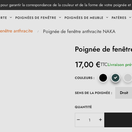
pour garantir la correspondance de la couleur et de la forme de votre poignée et
ORTE
POIGNÉES DE FENÊTRE
POIGNÉES DE MEUBLE
PATÈRES
enêtre anthracite
Poignée de fenêtre anthracite NAKA
Poignée de fenêtr
17,00 €
TTC
Livraison pré
COULEURS :
SENS DE LA POIGNÉE :
QUANTITÉ