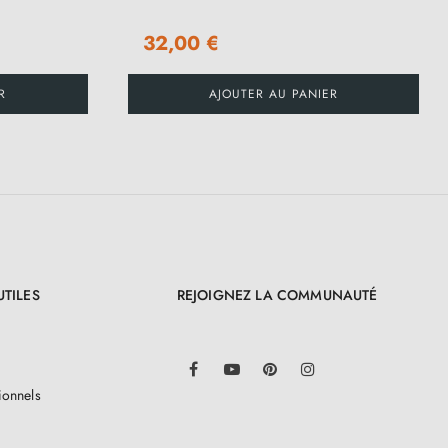
32,00 €
R
AJOUTER AU PANIER
UTILES
REJOIGNEZ LA COMMUNAUTÉ
LinkedIn
Facebook
YouTube
Pinterest
Instagram
ionnels