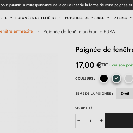
pour garantir la correspondance de la couleur et de la forme de votre poignée et
ORTE
POIGNÉES DE FENÊTRE
POIGNÉES DE MEUBLE
PATÈRES
enêtre anthracite
Poignée de fenêtre anthracite EURA
Poignée de fenêtr
17,00 €
TTC
Livraison pré
COULEURS :
SENS DE LA POIGNÉE :
QUANTITÉ