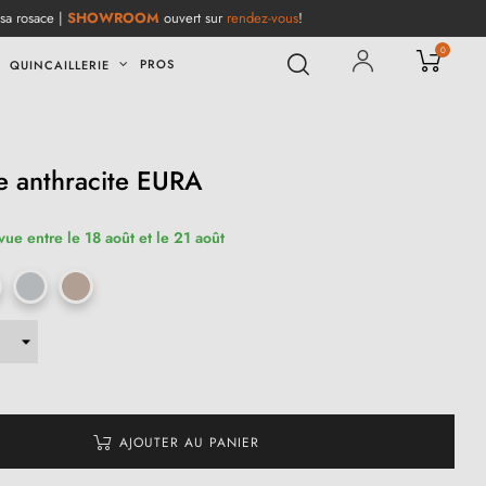
 sa rosace |
SHOWROOM
ouvert sur
rendez-vous
!
0
PROS
QUINCAILLERIE
e anthracite EURA
vue entre le 18 août et le 21 août
AJOUTER AU PANIER