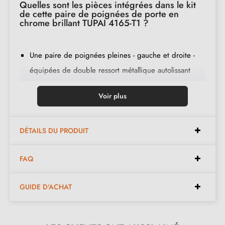
Quelles sont les pièces intégrées dans le kit
de cette paire de poignées de porte en
chrome brillant TUPAI 4165-T1 ?
Une paire de poignées pleines - gauche et droite -
équipées de double ressort métallique autolissant
(assure une grande stabilité) ;
Voir plus
2 plaques de poignées de porte d'une épaisseur de
5 mm (très fine) ;
2 adaptateurs de montage ;
DÉTAILS DU PRODUIT
1 tige de poignée de 8x8 mm de diagonale ;
FAQ
2 vis traversants M4 (pour fixer les adaptateurs à la
porte) ;
GUIDE D'ACHAT
2 vis Allen et une clé Allen de 3 mm (pour fixer les
poignées aux adaptateurs) ;
Jeu de vis à bois
(sur demande spéciale)
;