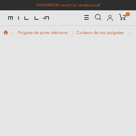
SHOWROOM ouvert sur rendez-vous
!
0
Basculer
☰
la
navigation
Poignée de porte intérieure
Couleurs de nos poignées
P