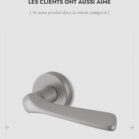
LES CLIENTS ONT AUSSI AIMÉ
Instruction de montage en français ;
( 16 autre produit dans la même catégorie )
Matière de construction: poignée en Laiton (garantie
de la haute
qualité
et
durabilité
) ;
Le produit est neuf et le constructeur vous
garantit
24 mois
;
Pays de production : Portugal
Les avantages de cette poignée de porte en
coloris chrome poli TUPAI 4165-T1 :
Apportez de la luminosité à votre déco avec cette
poignée chrome poli
TUPAI 4165-T1 ! Cette pièce
de quincaillerie à l’éclat métallique incarne la
sophistication raffinée. La finition
chrome poli
offre
bien plus qu'un simple raffinement, elle propose une