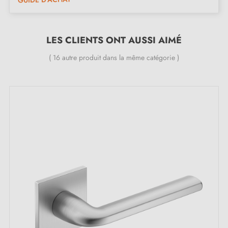
Le produit est neuf et le constructeur vous
garantit
24 mois
;
LES CLIENTS ONT AUSSI AIMÉ
Toutes nos poignées design sont équipées de double
ressort métallique autolissant (assure une
grande
( 16 autre produit dans la même catégorie )
stabilité
).
=ires ou des achats inattendus. Et pour vous faciliter
encore plus la tâche, un
manuel d'utilisation détaillé
vous attend dans l'onglet "Pièces jointes" pour vous
guider à travers chaque étape.