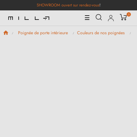
SHOWROOM ouvert sur rendez-vous
!
0
Basculer
☰
la
navigation
Poignée de porte intérieure
Couleurs de nos poignées
P