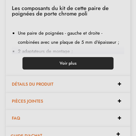
Les composants du kit de cette paire de
poignées de porte chrome poli
Une paire de poignées - gauche et droite -
combinées avec une plaque de 5 mm d'épaisseur ;
2 adaptateurs de montage ;
1 tige de 8mm et de 7mm de diamètre ;
Voir plus
2 vis traversantes M4 (pour fixer les adaptateurs à la
porte) ;
DÉTAILS DU PRODUIT
2 vis et une clé Allen de 3 mm (pour fixer les
poignées aux adaptateurs) ;
PIÈCES JOINTES
Jeu de vis à bois
(sur demande spéciale)
;
Instruction de montage en français ;
FAQ
Matière de construction : zamak (poignée pleine,
garantie de la
qualité et durabilité
) ;
GUIDE D'ACHAT