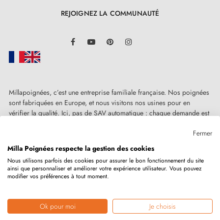
REJOIGNEZ LA COMMUNAUTÉ
LinkedIn
Facebook
YouTube
Pinterest
Instagram
Millapoignées, c’est une entreprise familiale française. Nos poignées
sont fabriquées en Europe, et nous visitons nos usines pour en
vérifier la qualité. Ici, pas de SAV automatique : chaque demande est
traitée humainement, au cas par cas.
Fermer
Milla Poignées respecte la gestion des cookies
Nous utilisons parfois des cookies pour assurer le bon fonctionnement du site
ainsi que personnaliser et améliorer votre expérience utilisateur. Vous pouvez
Copyright © 2026
MILLA POIGNEES
Tous droits réservés.
modifier vos préférences à tout moment.
Ok pour moi
Je choisis
Marchand approuvé par la Société des Avis Garantis,
cliquez ici pour
vérifier
.