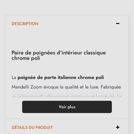
DESCRIPTION
Paire de poignées d'intérieur classique
chrome poli
La
poignée de porte italienne chrome poli
Mandelli Zoom évoque la qualité et le luxe. Fabriquée
en laiton massif, elle promet résistance et longévité. Le
ressort de rappel intégré garantit un fonctionnement
Voir plus
optimal. Avec une garantie de 2 ans, vous pouvez être
sûr que cette poignée durera de nombreuses années.
DÉTAILS DU PRODUIT