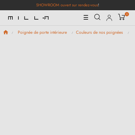
SHOWROOM ouvert sur rendez-vous
!
0
Basculer
☰
la
navigation
Poignée de porte intérieure
Couleurs de nos poignées
P