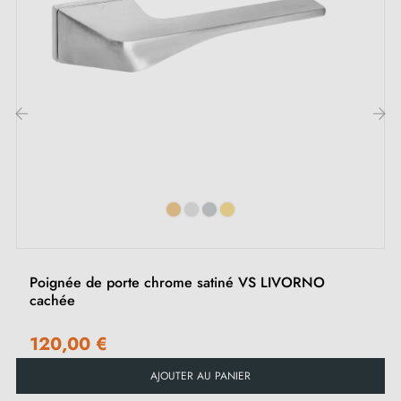
Adaptateurs de montage
Deux tiges carrées : 7x7 mm pour la France, 8x8 mm
pour la Belgique, la Suisse et l'UE
Vis M4 pour une fixation robuste
Vis et clé Allen de 3 mm pour l'assemblage
‹
›
Jeu de vis à bois (sur demande spéciale)
Instruction de montage en Français
Poignée de porte chrome satiné VS LIVORNO
cachée
120,00 €
AJOUTER AU PANIER