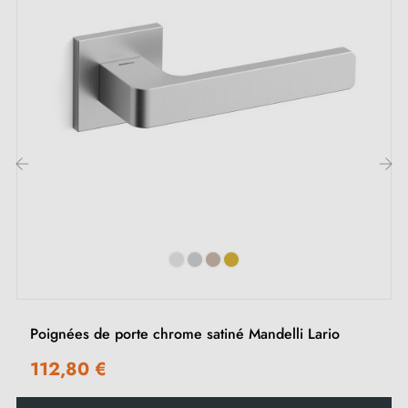
Inclus :
Adaptateurs de montage
Deux tiges carrées : 7x7 mm pour la France, 8x8 mm
pour la Belgique, la Suisse et l'UE
Vis M4 pour une fixation robuste
‹
›
Vis et clé Allen de 3 mm pour l'assemblage
Jeu de vis à bois (sur demande spéciale)
Instruction de montage en Français
Poignées de porte chrome satiné Mandelli Lario
112,80 €