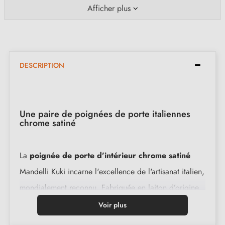
Afficher plus
DESCRIPTION
Une paire de poignées de porte italiennes
chrome satiné
La
poignée de porte d’intérieur chrome satiné
Mandelli Kuki incarne l'excellence de l'artisanat italien,
mondialement reconnu. Fabriquée en laiton d’origine
italienne de première qualité, cette pièce exquise allie
Voir plus
une solidité inégalée à une esthétique raffinée. Ses