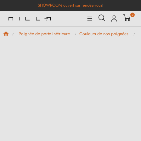
SHOWROOM ouvert sur rendez-vous
!
0
Basculer
☰
la
navigation
Poignée de porte intérieure
Couleurs de nos poignées
P