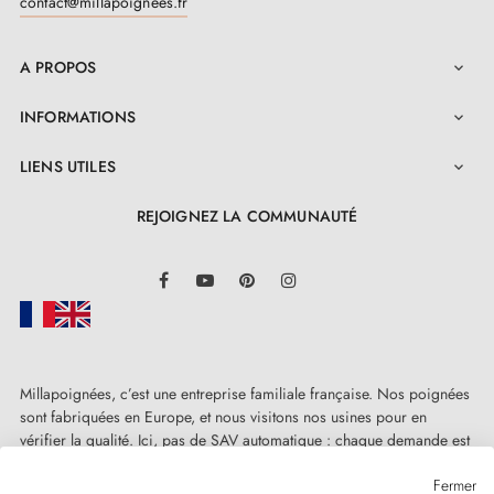
contact@millapoignees.fr
A PROPOS

INFORMATIONS

LIENS UTILES

REJOIGNEZ LA COMMUNAUTÉ
LinkedIn
Facebook
YouTube
Pinterest
Instagram
Millapoignées, c’est une entreprise familiale française. Nos poignées
sont fabriquées en Europe, et nous visitons nos usines pour en
vérifier la qualité. Ici, pas de SAV automatique : chaque demande est
traitée humainement, au cas par cas.
Fermer