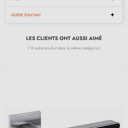
GUIDE D'ACHAT
Paire de poignées (gauche et droite)
Vis traversantes
Goupille
LES CLIENTS ONT AUSSI AIMÉ
Corps traversant avec joint
( 16 autre produit dans la même catégorie )
Instructions de montage
Description :
Discrète et élégante, cette poignée de plaque
ronde
en
chrome poli
s’intègre facilement aux intérieurs
modernes. Son ressort intégré garantit un retour en
position automatique et prolonge la durée de vie de la
serrure.