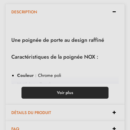
DESCRIPTION
Une poignée de porte au design raffiné
Caractéristiques de la poignée NOX :
Couleur
: Chrome poli
Matériau
: Zamak
Forme de la plaque
: Ronde
Voir plus
Système à double ressort pour un retour automatique
Fixation par vis traversantes pour plus de stabilité
DÉTAILS DU PRODUIT
Inclus dans le kit :
FAQ