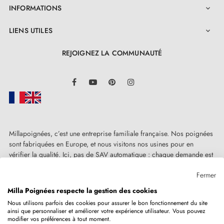
INFORMATIONS

LIENS UTILES

REJOIGNEZ LA COMMUNAUTÉ
LinkedIn
Facebook
YouTube
Pinterest
Instagram
Millapoignées, c’est une entreprise familiale française. Nos poignées
sont fabriquées en Europe, et nous visitons nos usines pour en
vérifier la qualité. Ici, pas de SAV automatique : chaque demande est
traitée humainement, au cas par cas.
Fermer
Milla Poignées respecte la gestion des cookies
Nous utilisons parfois des cookies pour assurer le bon fonctionnement du site
ainsi que personnaliser et améliorer votre expérience utilisateur. Vous pouvez
Copyright © 2026
MILLA POIGNEES
Tous droits réservés.
modifier vos préférences à tout moment.