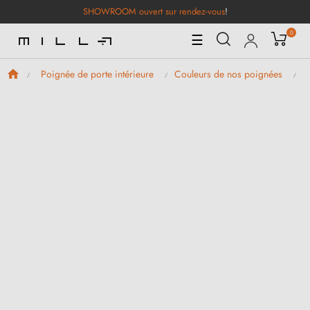
SHOWROOM ouvert sur rendez-vous
!
0
Basculer
☰
la
navigation
Poignée de porte intérieure
Couleurs de nos poignées
P