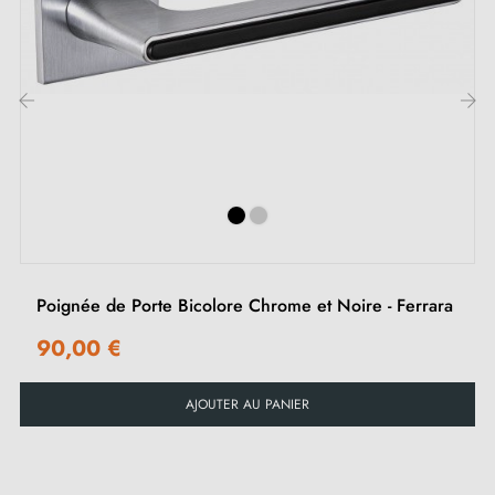
Découvrez notre sélection de
poignées et boutons de
porte en chrome
sur notre boutique Milla Poignées.
‹
›
Poignée de Porte Bicolore Chrome et Noire - Ferrara
90,00 €
AJOUTER AU PANIER