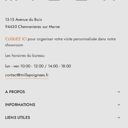
Conçue à partir d'une
matière solide et écologique
,
elle résiste à toute épreuve. Grâce au
ressort de
13-15 Avenue du Bois
rappel
intégré, chaque interaction avec cette poignée
94430 Chennevieres sur Marne
se fait avec une fluidité exemplaire. Cette poignée
CLIQUEZ ICI
pour organiser votre visite personnalisée dans notre
ERBA est une promesse de longévité pour chaque
showroom
porte.
Les horaires du bureau:
Avec cette
poignée de porte chrome poli ERBA
,
lun - ven 10:00 - 12:00 / 14:00 - 18:00
vous faites un investissement sûr. Son montage est
contact@millapoignees.fr
simplifié grâce aux composants inclus dans son kit et
aux instructions détaillées. Chaque étape est bien
A PROPOS

pensée pour assurer une fixation solide et durable. Par
INFORMATIONS

ailleurs, cette poignée haut de gamme est
LIENS UTILES
accompagnée d'une
garantie de deux ans
. Pour

vous guider à chaque étape, le manuel d'utilisation