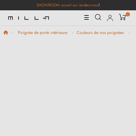
SHOWROOM ouvert sur rendez-vous
!
0
Basculer
☰
la
navigation
Poignée de porte intérieure
Couleurs de nos poignées
P