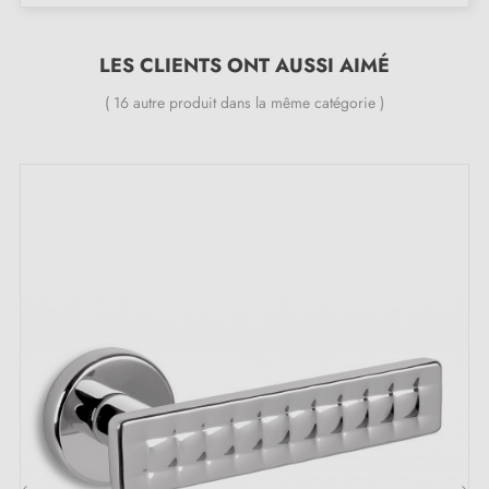
Le produit est neuf et le constructeur vous
garantit
24 mois
;
LES CLIENTS ONT AUSSI AIMÉ
Toutes nos poignées design sont équipées de double
ressort métallique autolissant (assure une
grande
( 16 autre produit dans la même catégorie )
stabilité
).
Les atouts irrésistibles de la poignée de porte
chrome poli ERBA :
Laissez-vous séduire par l'éclat incomparable de cette
poignée de porte chrome poli
ERBA. Un bijou de
finition qui rehausse instantanément l'aspect de chaque
porte sur laquelle il est fixé. L'éclat lumineux de cette
poignée, combiné à sa texture lisse, apporte une
sensation de luxe discret et un raffinement subtil. Avec