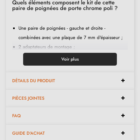
Quels éléments composent le kit de cette
paire de poignées de porte chrome poli ?
Une paire de poignées - gauche et droite -
combinées avec une plaque de 7 mm d'épaisseur ;
2 adaptateurs de montage ;
1 tige de 8mm et de 7mm de diamètre ;
Voir plus
2 vis traversantes M4 (pour fixer les adaptateurs à la
porte) ;
DÉTAILS DU PRODUIT
2 vis et une clé Allen de 3 mm (pour fixer les
poignées aux adaptateurs) ;
PIÈCES JOINTES
Jeu de vis à bois
(sur demande spéciale)
;
Instruction de montage en français ;
FAQ
Matière de construction : zamak (poignée pleine,
garantie de la
qualité et durabilité
) ;
GUIDE D'ACHAT